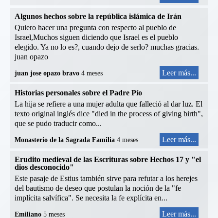
Algunos hechos sobre la república islámica de Irán
Quiero hacer una pregunta con respecto al pueblo de
Israel,Muchos siguen diciendo que Israel es el pueblo
elegido. Ya no lo es?, cuando dejo de serlo? muchas gracias.
juan opazo
Leer más...
juan jose opazo bravo
4 meses
Historias personales sobre el Padre Pío
La hija se refiere a una mujer adulta que falleció al dar luz. El
texto original inglés dice "died in the process of giving birth",
que se pudo traducir como...
Leer más...
Monasterio de la Sagrada Familia
4 meses
Erudito medieval de las Escrituras sobre Hechos 17 y "el
dios desconocido"
Este pasaje de Estius también sirve para refutar a los herejes
del bautismo de deseo que postulan la noción de la "fe
implícita salvífica". Se necesita la fe explícita en...
Leer más...
Emiliano
5 meses