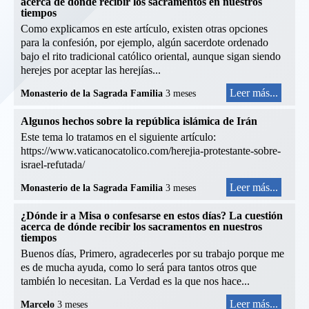
acerca de dónde recibir los sacramentos en nuestros
tiempos
Como explicamos en este artículo, existen otras opciones
para la confesión, por ejemplo, algún sacerdote ordenado
bajo el rito tradicional católico oriental, aunque sigan siendo
herejes por aceptar las herejías...
Leer más...
Monasterio de la Sagrada Familia
3 meses
Algunos hechos sobre la república islámica de Irán
Este tema lo tratamos en el siguiente artículo:
https://www.vaticanocatolico.com/herejia-protestante-sobre-
israel-refutada/
Leer más...
Monasterio de la Sagrada Familia
3 meses
¿Dónde ir a Misa o confesarse en estos días? La cuestión
acerca de dónde recibir los sacramentos en nuestros
tiempos
Buenos días, Primero, agradecerles por su trabajo porque me
es de mucha ayuda, como lo será para tantos otros que
también lo necesitan. La Verdad es la que nos hace...
Leer más...
Marcelo
3 meses