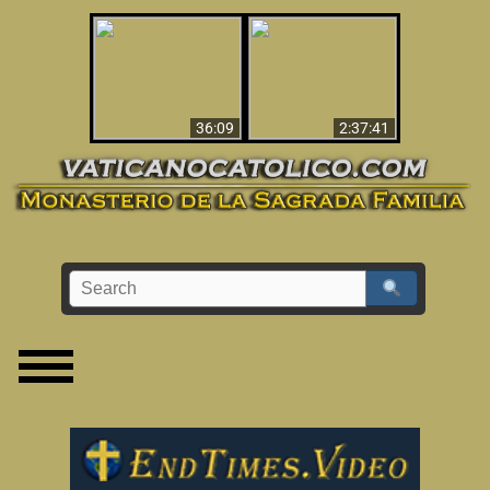
Le dispararon y vio el
Los ‘magos’ prueban
infierno - Video
la existencia del
impactante que
mundo espiritual
debería ver
36:09
2:37:41