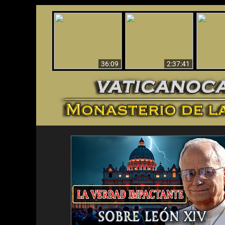
Le dispararon y vio el
Los ‘magos’ prueban
infierno - Video
¡El A
la existencia del
impactante que
Iden
mundo espiritual
debería ver
36:09
2:37:41
<