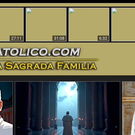
nticristo
Sorprendente
Por qué el infierno
¡¡Babilonia 
tificado!
Evidencia de Dios -
debe ser eterno
Ha Caí
27:11
31:08
6:32