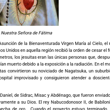
Nuestra Señora de Fátima
Asunción de la Bienaventurada Virgen María al Cielo, el
dos Unidos en aquella región recibió la orden de cesar el 
metros, los jesuitas eran las únicas personas que, desp
an muerto debido a la exposición a la radiación. En el 
suitas convirtieron su noviciado de Nagatsuka, un suburbi
spital improvisado y consiguieron atender a doscien
e Daniel, de Sidrac, Misac y Abdénago, que fueron enviad
ivamente a su Dios. El rey Nabucodonosor II, de Babilon
 hecha de oro. Cuando el proyecto estuvo terminado,