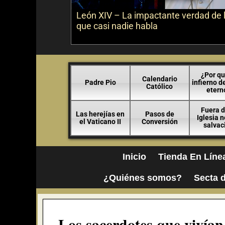
León XIV – La impactante verdad de 
que casi nadie habla
¿Por qu
Calendario
Padre Pio
infierno d
Católico
etern
Fuera d
Las herejías en
Pasos de
Iglesia 
el Vaticano II
Conversión
salvac
Inicio
Tienda En Líne
¿Quiénes somos?
Secta d
Los sacerdotes que vivían