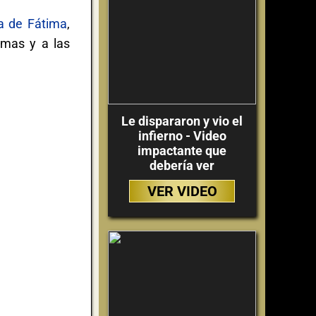
a de Fátima
,
emas y a las
Le dispararon y vio el
infierno - Video
impactante que
debería ver
VER VIDEO