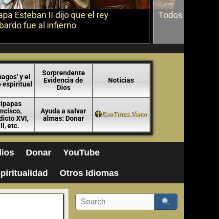
apa Esteban II dijo que el rey
Todos los márti
ardo fue al infierno
Sorprendente
agos’ y el
Evidencia de
Noticias
espiritual
Dios
tipapas
ncisco,
Ayuda a salvar
icto XVI,
almas: Donar
II, etc.
ios
Donar
YouTube
piritualidad
Otros Idiomas