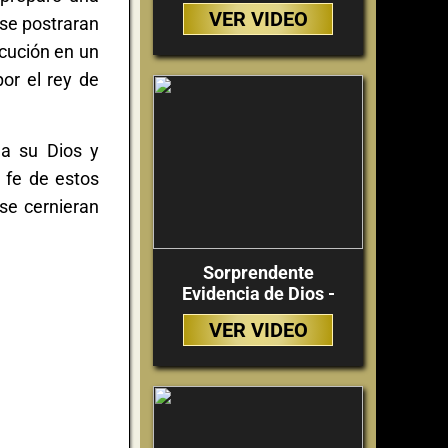
VER VIDEO
 se postraran
ecución en un
or el rey de
 a su Dios y
 fe de estos
se cernieran
Sorprendente
Evidencia de Dios -
VER VIDEO