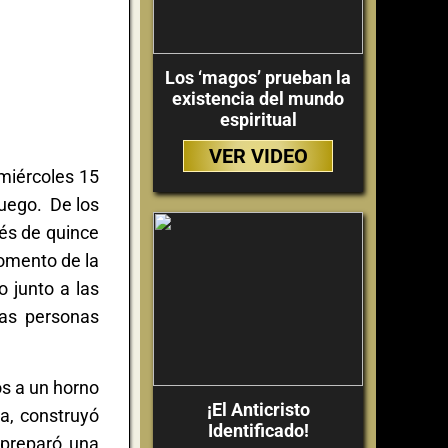
Los ‘magos’ prueban la
existencia del mundo
espiritual
VER VIDEO
 miércoles 15
fuego. De los
ués de quince
momento de la
o junto a las
tas personas
os a un horno
¡El Anticristo
ia, construyó
Identificado!
 preparó una