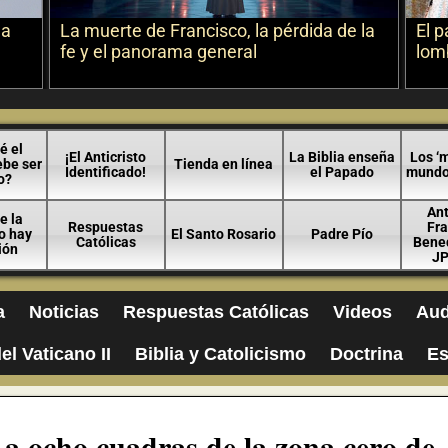
la
La muerte de Francisco, la pérdida de la
El p
fe y el panorama general
lomb
é el
¡El Anticristo
La Biblia enseña
Los ‘m
ebe ser
Tienda en línea
Identificado!
el Papado
mundo 
o?
An
e la
Respuestas
Fra
no hay
El Santo Rosario
Padre Pío
Católicas
Bened
ión
JP
a
Noticias
Respuestas Católicas
Videos
Aud
el Vaticano II
Biblia y Catolicismo
Doctrina
Es
 a ocho cuadras de la zona cero de