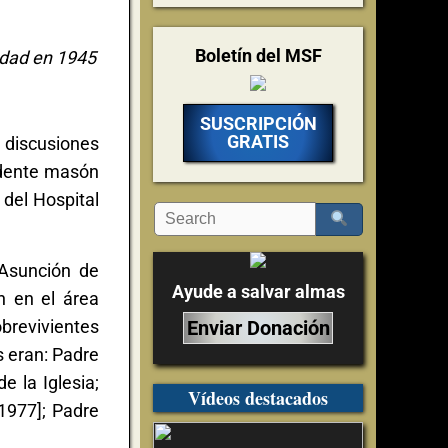
Boletín del MSF
iudad en 1945
SUSCRIPCIÓN
GRATIS
 discusiones
idente masón
del Hospital
 Asunción de
Ayude a salvar almas
n en el área
Enviar Donación
brevivientes
s eran: Padre
e la Iglesia;
Vídeos destacados
1977]; Padre