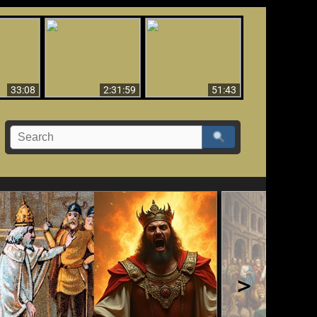
El Tercer Secreto de
Ha Caído,
Creación y Milagros -
Fátima - Edición
do!!
Versión abreviada
Final
33:08
2:31:59
51:43
>