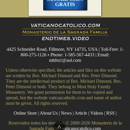
GRATIS
4425 Schneider Road, Fillmore, NY 14735, USA | Toll-Free: 1-
800-275-1126 • Phone: 1-585-567-4433 | Email:
mhfm1@aol.com
Unless otherwise specified, the articles and files on this website
are written by Bro. Michael Dimond and Bro. Peter Dimond.
They are the intellectual product of Bro. Michael Dimond, Bro.
Peter Dimond or both. They belong to Most Holy Family
Monastery. We grant permission for them to be copied and
spread, but the website vaticancatholic.com and name of author
must be given. All rights reserved.
Online Store
|
About Us
|
News
|
Article
|
Videos
|
RSS
|
Reservados todos los derechos © 2009-2026 Monasterio de la
^
Sagrada Familia |
vaticanocatolico.com