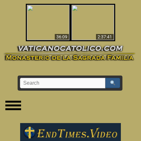
Le dispararon y vio el
Los ‘magos’ prueban
infierno - Video
la existencia del
impactante que
mundo espiritual
debería ver
36:09
2:37:41