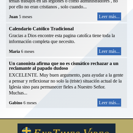
tenías trabajos en las legiones o como administradores , no
por ello no eran cristianos , solo cuando...
Leer más...
Juan
5 meses
Calendario Católico Tradicional
Gracias a Dios encontre esta pagina catolíca tiene toda la
información completa que necesito.
Leer más...
Maria
6 meses
Un canonista afirma que no es cismático rechazar a un
reclamante al papado dudoso
EXCELENTE. Muy buen argumento, para ayudar a la gente
a pensar y reflexionar no solo la (triste) situación actual de la
Iglesia sino para permanecer fieles a Nuestro Señor.
Muchas...
Leer más...
Gabino
6 meses