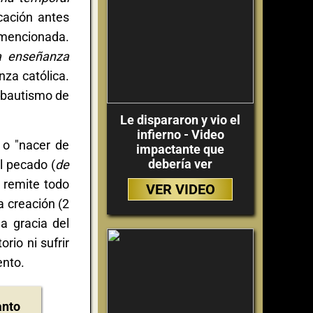
icación antes
 mencionada.
a enseñanza
nza católica.
 "bautismo de
Le dispararon y vio el
infierno - Video
 o "nacer de
impactante que
debería ver
l pecado (
de
o remite todo
VER VIDEO
a creación (2
a gracia del
rio ni sufrir
ento.
anto