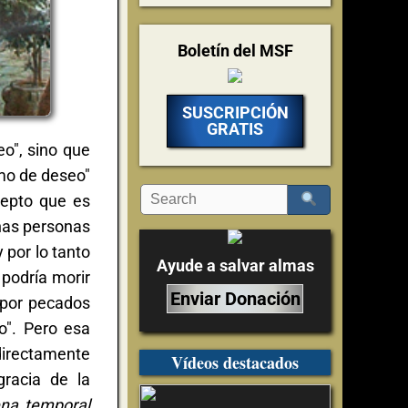
Boletín del MSF
SUSCRIPCIÓN
GRATIS
o", sino que
smo de deseo"
cepto que es
gunas personas
 por lo tanto
Ayude a salvar almas
 podría morir
Enviar Donación
o por pecados
o". Pero esa
directamente
Vídeos destacados
gracia de la
ena temporal