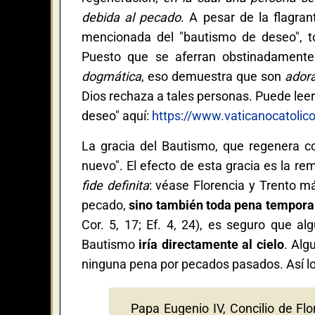
debida al pecado
. A pesar de la flagran
mencionada del "bautismo de deseo", t
Puesto que se aferran obstinadament
dogmática
, eso demuestra que son
ador
Dios rechaza a tales personas. Puede leer
deseo" aquí:
https://www.vaticanocatoli
La gracia del Bautismo, que regenera c
nuevo". El efecto de esta gracia es la r
fide definita
: véase Florencia y Trento m
pecado,
sino también toda pena tempora
Cor. 5, 17; Ef. 4, 24), es seguro que a
Bautismo
iría directamente al cielo
. Alg
ninguna pena por pecados pasados. Así lo 
Papa Eugenio IV, Concilio de Flo