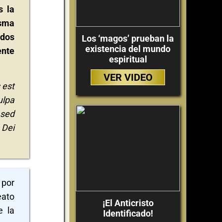
s la
isma
ados
Los ‘magos’ prueban la
existencia del mundo
ente
espiritual
VER VIDEO
 est
ulpa
 sed
 Dei
 por
eato
¡El Anticristo
e la
Identificado!