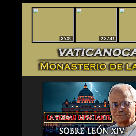
Le dispararon y vio el
Los ‘magos’ prueban
infierno - Video
¡El A
la existencia del
impactante que
Iden
mundo espiritual
debería ver
36:09
2:37:41
<