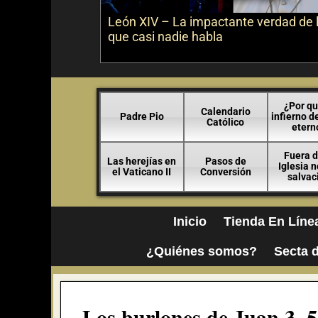
León XIV – La impactante verdad de 
que casi nadie habla
¿Por qu
Calendario
Padre Pio
infierno d
Católico
etern
Fuera d
Las herejías en
Pasos de
Iglesia 
el Vaticano II
Conversión
salvac
Inicio
Tienda En Líne
¿Quiénes somos?
Secta d
Los burlones de Juan 3, 5 