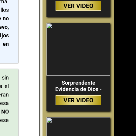
ema.
VER VIDEO
llos
e no
evo,
ijos
a en
 sin
Sorprendente
a el
Evidencia de Dios -
eran
VER VIDEO
 esa
I NO
 ese