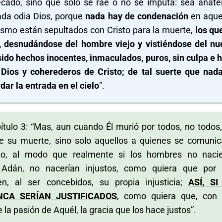
ecado, sino que solo se rae o no se imputa: sea anat
da odia Dios, porque
nada hay de condenación
en aque
smo están sepultados con Cristo para la muerte,
los qu
, desnudándose del hombre viejo y vistiéndose del nu
ido hechos inocentes, inmaculados, puros, sin culpa e h
Dios y coherederos de Cristo; de tal suerte que nad
dar la entrada en el cielo
”.
pítulo 3: “Mas, aun cuando Él murió por todos, no todos,
de su muerte, sino solo aquellos a quienes se comunic
to, al modo que realmente si los hombres no naci
Adán, no nacerían injustos, como quiera que por
n, al ser concebidos, su propia injusticia;
ASÍ, S
NCA SERÍAN JUSTIFICADOS
, como quiera que, con
e la pasión de Aquél, la gracia que los hace justos”.