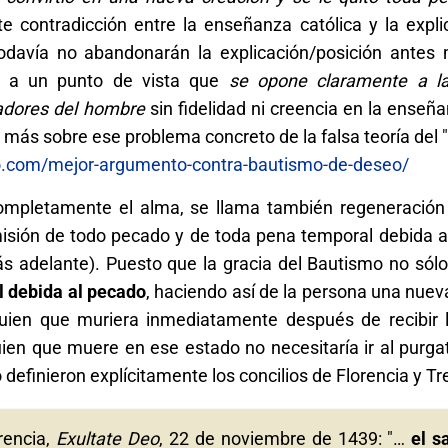
te contradicción entre la enseñanza católica y la expl
odavía no abandonarán la explicación/posición antes
e a un punto de vista que
se opone claramente a l
adores del hombre
sin fidelidad ni creencia en la enseña
 más sobre ese problema concreto de la falsa teoría del
co.com/mejor-argumento-contra-bautismo-de-deseo/
ompletamente el alma, se llama también regeneración
emisión de todo pecado y de toda pena temporal debida a
ás adelante). Puesto que la gracia del Bautismo no sól
l debida al pecado
, haciendo así de la persona una nuev
lguien que muriera inmediatamente después de recibir l
uien que muere en ese estado no necesitaría ir al purgato
definieron explícitamente los concilios de Florencia y Tr
rencia,
Exultate Deo
, 22 de noviembre de 1439: "…
el s