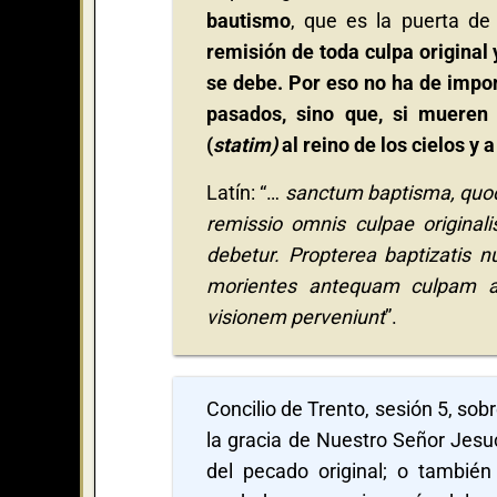
bautismo
, que es la puerta de 
remisión de toda culpa original
se debe. Por eso no ha de impon
pasados, sino que, si mueren
(
statim)
al reino de los cielos y a
Latín: “…
sanctum baptisma, quod v
remissio omnis culpae original
debetur. Propterea baptizatis nu
morientes antequam culpam a
visionem perveniunt
”.
Concilio de Trento, sesión 5, sobr
la gracia de Nuestro Señor Jesuc
del pecado original; o también