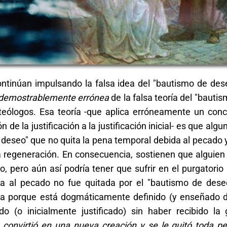
ntinúan impulsando la falsa idea del "bautismo de dese
demostrablemente errónea
de la falsa teoría del "bauti
 teólogos. Esa teoría -que aplica erróneamente un con
n de la justificación a la justificación inicial- es que al
deseo" que no quita la pena temporal debida al pecado y
la regeneración. En consecuencia, sostienen que alguien
, pero aún así podría tener que sufrir en el purgatori
a al pecado no fue quitada por el "bautismo de dese
ea porque está dogmáticamente definido (y enseñado 
 (o inicialmente justificado) sin haber recibido la 
 convirtió en una nueva creación y se le quitó toda p