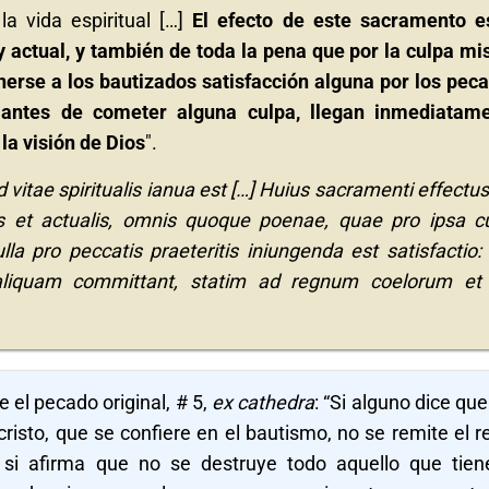
la vida espiritual […]
El efecto de este sacramento e
 y actual, y también de toda la pena que por la culpa m
erse a los bautizados satisfacción alguna por los pec
 antes de cometer alguna culpa, llegan inmediatam
 la visión de Dios
".
itae spiritualis ianua est […] Huius sacramenti effectus
is et actualis, omnis quoque poenae, quae pro ipsa c
lla pro peccatis praeteritis iniungenda est satisfactio:
liquam committant, statim ad regnum coelorum et
e el pecado original, # 5,
ex cathedra
: “Si alguno dice que
risto, que se confiere en el bautismo, no se remite el r
 si afirma que no se destruye todo aquello que tien