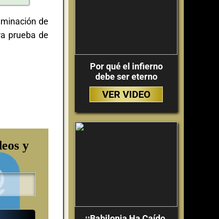
iminación de
ra prueba de
Por qué el infierno
debe ser eterno
VER VIDEO
deos y
¡¡Babilonia Ha Caído,