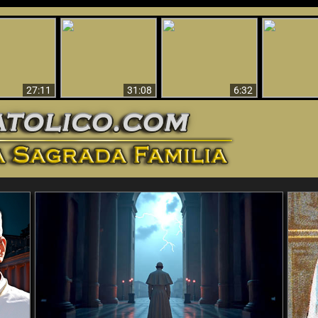
nticristo
Sorprendente
Por qué el infierno
¡¡Babilonia 
tificado!
Evidencia de Dios -
debe ser eterno
Ha Caí
27:11
31:08
6:32