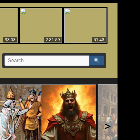
El Tercer Secreto de
Ha Caído,
Creación y Milagros -
Fátima - Edición
do!!
Versión abreviada
Final
33:08
2:31:59
51:43
>