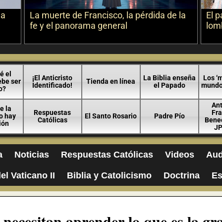
la
La muerte de Francisco, la pérdida de la
El p
fe y el panorama general
lomb
é el
¡El Anticristo
La Biblia enseña
Los ‘m
ebe ser
Tienda en línea
Identificado!
el Papado
mundo 
o?
An
e la
Respuestas
Fra
no hay
El Santo Rosario
Padre Pío
Católicas
Bened
ión
JP
a
Noticias
Respuestas Católicas
Videos
Aud
el Vaticano II
Biblia y Catolicismo
Doctrina
Es
necesitan aprender lo que es la gra