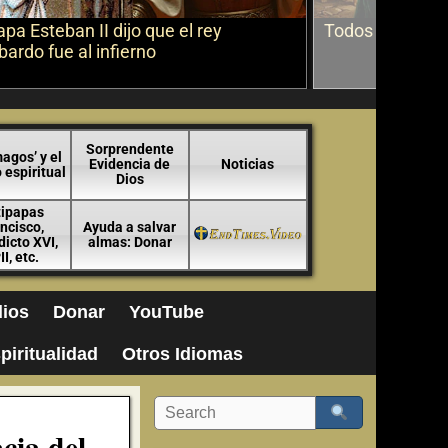
apa Esteban II dijo que el rey
Todos los márti
ardo fue al infierno
Sorprendente
agos’ y el
Evidencia de
Noticias
espiritual
Dios
tipapas
ncisco,
Ayuda a salvar
icto XVI,
almas: Donar
II, etc.
ios
Donar
YouTube
piritualidad
Otros Idiomas
cia del