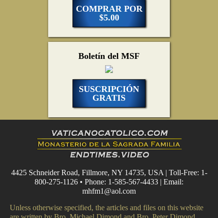
COMPRAR POR
$5.00
Boletín del MSF
SUSCRIPCIÓN
GRATIS
4425 Schneider Road, Fillmore, NY 14735, USA | Toll-Free: 1-
800-275-1126 • Phone: 1-585-567-4433 | Email:
mhfm1@aol.com
Unless otherwise specified, the articles and files on this website
are written by Bro. Michael Dimond and Bro. Peter Dimond.