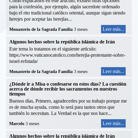
Como explicamos en este artículo, existen otras opciones
para la confesión, por ejemplo, algún sacerdote ordenado
bajo el rito tradicional católico oriental, aunque sigan siendo
herejes por aceptar las herejías...
Leer más...
Monasterio de la Sagrada Familia
3 meses
Algunos hechos sobre la república islámica de Irán
Este tema lo tratamos en el siguiente artículo:
https://www.vaticanocatolico.com/herejia-protestante-sobre-
israel-refutada/
Leer más...
Monasterio de la Sagrada Familia
3 meses
¿Dónde ir a Misa o confesarse en estos días? La cuestión
acerca de dónde recibir los sacramentos en nuestros
tiempos
Buenos días, Primero, agradecerles por su trabajo porque me
es de mucha ayuda, como lo será para tantos otros que
también lo necesitan. La Verdad es la que nos hace...
Leer más...
Marcelo
3 meses
Algunos hechos sobre la república islámica de Irán