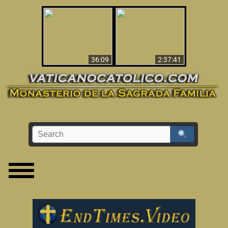
Le dispararon y vio el
Los ‘magos’ prueban
infierno - Video
la existencia del
impactante que
mundo espiritual
debería ver
36:09
2:37:41