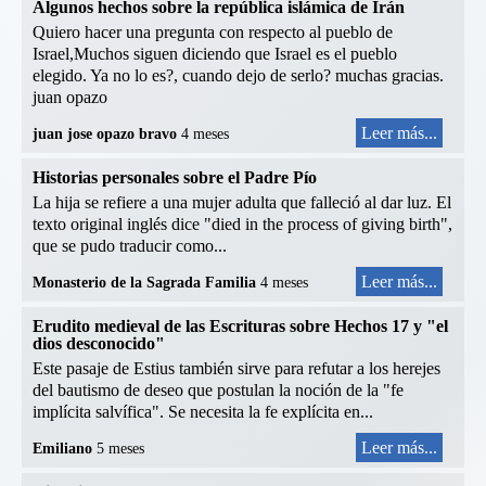
Algunos hechos sobre la república islámica de Irán
Quiero hacer una pregunta con respecto al pueblo de
Israel,Muchos siguen diciendo que Israel es el pueblo
elegido. Ya no lo es?, cuando dejo de serlo? muchas gracias.
juan opazo
Leer más...
juan jose opazo bravo
4 meses
Historias personales sobre el Padre Pío
La hija se refiere a una mujer adulta que falleció al dar luz. El
texto original inglés dice "died in the process of giving birth",
que se pudo traducir como...
Leer más...
Monasterio de la Sagrada Familia
4 meses
Erudito medieval de las Escrituras sobre Hechos 17 y "el
dios desconocido"
Este pasaje de Estius también sirve para refutar a los herejes
del bautismo de deseo que postulan la noción de la "fe
implícita salvífica". Se necesita la fe explícita en...
Leer más...
Emiliano
5 meses