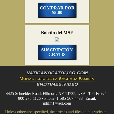
COMPRAR POR
$5.00
Boletín del MSF
SUSCRIPCIÓN
GRATIS
4425 Schneider Road, Fillmore, NY 14735, USA | Toll-Free: 1-
800-275-1126 • Phone: 1-585-567-4433 | Email:
mhfm1@aol.com
Unless otherwise specified, the articles and files on this website