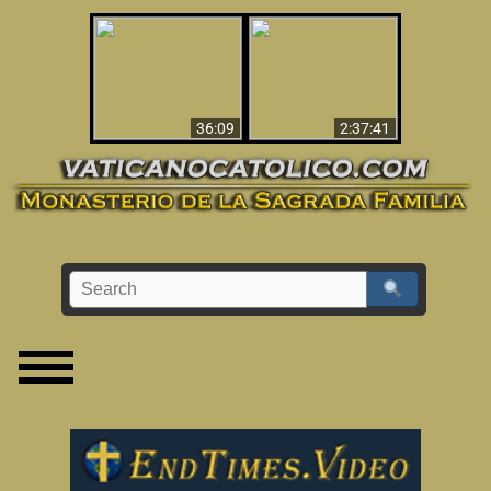
Le dispararon y vio el
Los ‘magos’ prueban
infierno - Video
la existencia del
impactante que
mundo espiritual
debería ver
36:09
2:37:41