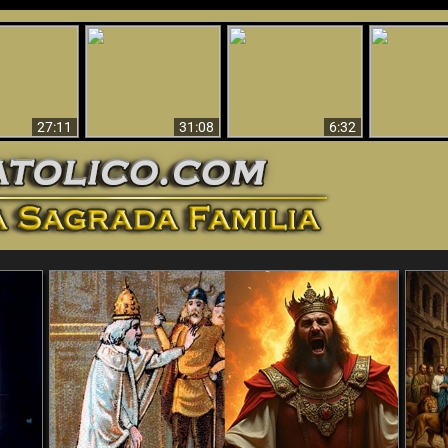
nticristo
Sorprendente
Por qué el infierno
¡¡Babilonia 
tificado!
Evidencia de Dios -
debe ser eterno
Ha Caí
27:11
31:08
6:32