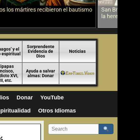
s los mártires recibieron el bautismo
San Bruno sobr
la herejía
Sorprendente
agos’ y el
Evidencia de
Noticias
espiritual
Dios
tipapas
ncisco,
Ayuda a salvar
icto XVI,
almas: Donar
II, etc.
ios
Donar
YouTube
piritualidad
Otros Idiomas
á