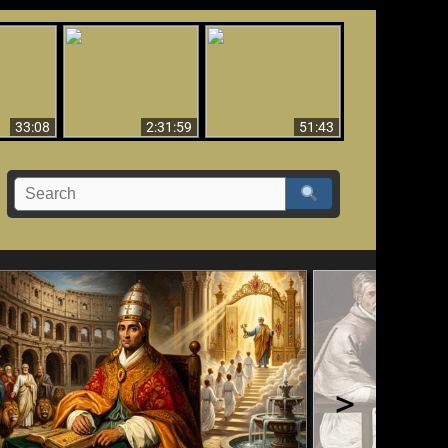
El Tercer Secreto de
Ha Caído,
Creación y Milagros -
Fátima - Edición
do!!
Versión abreviada
Final
33:08
2:31:59
51:43
>