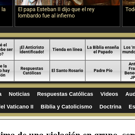
 la
El papa Esteban II dijo que el rey
Todo
lombardo fue al infierno
é el
¡El Anticristo
La Biblia enseña
Los ‘m
ebe ser
Tienda en línea
Identificado!
el Papado
mundo 
o?
An
e la
Respuestas
Fra
no hay
El Santo Rosario
Padre Pío
Católicas
Bened
ión
JP
a
Noticias
Respuestas Católicas
Videos
Aud
el Vaticano II
Biblia y Catolicismo
Doctrina
Es
tima de una violación en grupo, ser