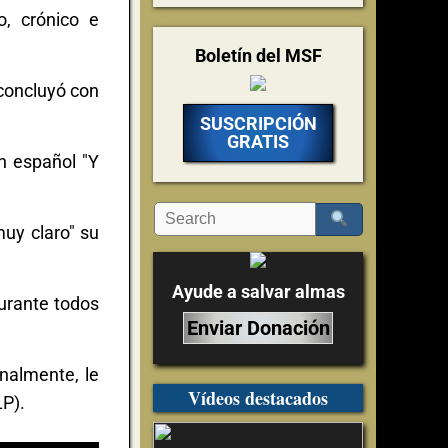
o, crónico e
Boletín del MSF
 concluyó con
SUSCRIPCIÓN
GRATIS
ón español "Y
muy claro" su
Ayude a salvar almas
durante todos
Enviar Donación
nalmente, le
Vídeos destacados
LP).