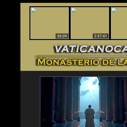
Le dispararon y vio el
Los ‘magos’ prueban
infierno - Video
¡El A
la existencia del
impactante que
Iden
mundo espiritual
debería ver
36:09
2:37:41
<