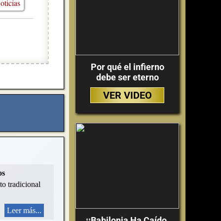
oticias
Por qué el infierno
debe ser eterno
VER VIDEO
os
to tradicional
Leer más...
¡¡Babilonia Ha Caído,