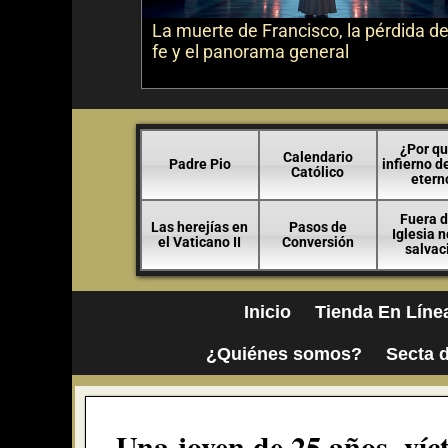
La muerte de Francisco, la pérdida de
fe y el panorama general
¿Por qu
Calendario
Padre Pio
infierno d
Católico
etern
Fuera d
Las herejías en
Pasos de
Iglesia 
el Vaticano II
Conversión
salvac
Inicio
Tienda En Líne
¿Quiénes somos?
Secta d
Una joven de 25 años, víc