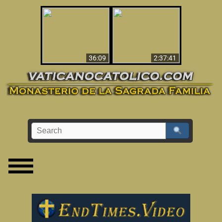
Le dispararon y vio el
Los ‘magos’ prueban
infierno - Video
la existencia del
impactante que
mundo espiritual
debería ver
36:09
2:37:41