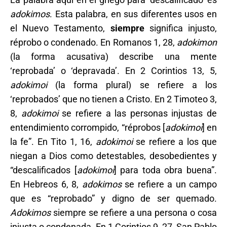
adokimos
. Esta palabra, en sus diferentes usos en
el Nuevo Testamento,
siempre
significa injusto,
réprobo o condenado. En Romanos 1, 28,
adokimon
(la forma acusativa) describe una mente
‘reprobada’ o ‘depravada’. En 2 Corintios 13, 5,
adokimoi
(la forma plural) se refiere a los
‘reprobados’ que no tienen a Cristo. En 2 Timoteo 3,
8,
adokimoi
se refiere a las personas injustas de
entendimiento corrompido, “réprobos [
adokimoi
] en
la fe”. En Tito 1, 16,
adokimoi
se refiere a los que
niegan a Dios como detestables, desobedientes y
“descalificados [
adokimoi
] para toda obra buena”.
En Hebreos 6, 8,
adokimos
se refiere a un campo
que es “reprobado” y digno de ser quemado.
Adokimos
siempre se refiere a una persona o cosa
injusta o condenada. En 1 Corintios 9, 27, San Pablo