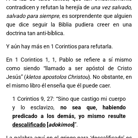
contradicen y refutan la herejía de
una vez salvado,
salvado para siempre
, es sorprendente que alguien
que dice seguir la Biblia pudiera creer en una
doctrina tan anti-bíblica.
Y aún hay más en 1 Corintios para refutarla.
En 1 Corintios 1, 1, Pablo se refiere a sí mismo
como siendo “llamado a ser apóstol de Cristo
Jesús” (
kletos apostolos Christou
). No obstante, en
el mismo libro él enseña que él puede caer.
1 Corintios 9, 27: “Sino que castigo mi cuerpo
y lo esclavizo,
no sea que, habiendo
predicado a los demás, yo mismo resulte
descalificado
[
adokimos
]
”.
La palabra aquí en el griego para ‘descalificado’ es