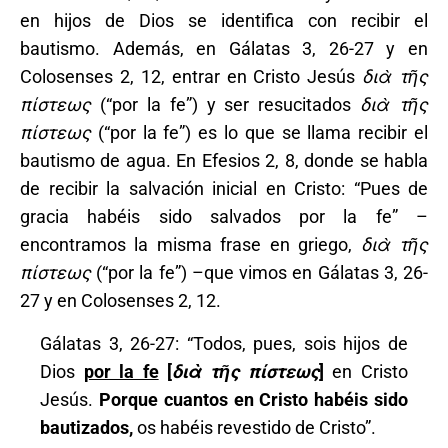
en hijos de Dios se identifica con recibir el
bautismo. Además, en Gálatas 3, 26-27 y en
Colosenses 2, 12, entrar en Cristo Jesús
διὰ
τῆς
πίστεως
(“por la fe”) y ser resucitados
διὰ
τῆς
πίστεως
(“por la fe”) es lo que se llama recibir el
bautismo de agua. En Efesios 2, 8, donde se habla
de recibir la salvación inicial en Cristo: “Pues de
gracia habéis sido salvados por la fe” –
encontramos la misma frase en griego,
διὰ
τῆς
πίστεως
(“por la fe”) –que vimos en Gálatas 3, 26-
27 y en Colosenses 2, 12.
Gálatas 3, 26-27: “Todos, pues, sois hijos de
Dios
por la fe
[
διὰ
τῆς
πίστεως
]
en Cristo
Jesús.
Porque cuantos en Cristo habéis sido
bautizados,
os habéis revestido de Cristo”.