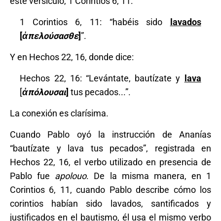
este versículo, 1 Corintios 6, 11:
1 Corintios 6, 11: “habéis sido
lavados
[
ἀ
πελούσασθε
]
”.
Y en Hechos 22, 16, donde dice:
Hechos 22, 16: “Levántate, bautízate y
lava
[
ἀ
πόλουσαι
]
tus pecados...”.
La conexión es clarísima.
Cuando Pablo oyó la instrucción de Ananías
“bautízate y lava tus pecados”, registrada en
Hechos 22, 16, el verbo utilizado en presencia de
Pablo fue
apolouo
. De la misma manera, en 1
Corintios 6, 11, cuando Pablo describe cómo los
corintios habían sido lavados, santificados y
justificados en el bautismo, él usa el mismo verbo