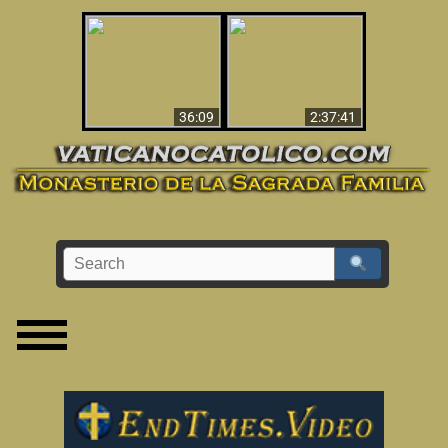
Le dispararon y vio el
Los ‘magos’ prueban
infierno - Video
la existencia del
impactante que
mundo espiritual
debería ver
36:09
2:37:41