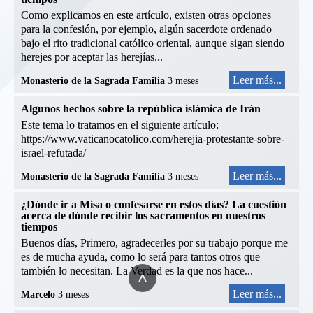
Como explicamos en este artículo, existen otras opciones
para la confesión, por ejemplo, algún sacerdote ordenado
bajo el rito tradicional católico oriental, aunque sigan siendo
herejes por aceptar las herejías...
Leer más...
Monasterio de la Sagrada Familia
3 meses
Algunos hechos sobre la república islámica de Irán
Este tema lo tratamos en el siguiente artículo:
https://www.vaticanocatolico.com/herejia-protestante-sobre-
israel-refutada/
Leer más...
Monasterio de la Sagrada Familia
3 meses
¿Dónde ir a Misa o confesarse en estos días? La cuestión
acerca de dónde recibir los sacramentos en nuestros
tiempos
Buenos días, Primero, agradecerles por su trabajo porque me
es de mucha ayuda, como lo será para tantos otros que
también lo necesitan. La Verdad es la que nos hace...
^
Leer más...
Marcelo
3 meses