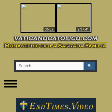
Le dispararon y vio el
Los ‘magos’ prueban
infierno - Video
la existencia del
impactante que
mundo espiritual
debería ver
36:09
2:37:41