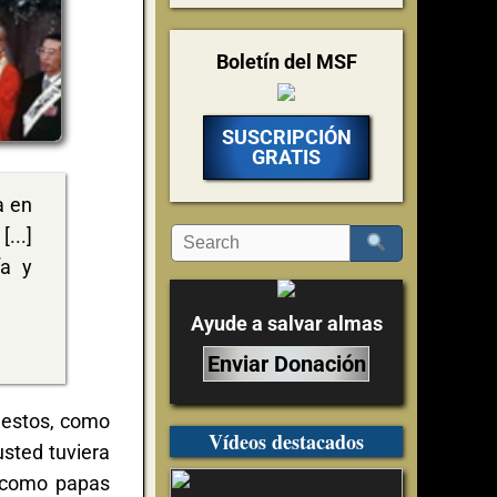
Boletín del MSF
SUSCRIPCIÓN
GRATIS
a en
...]
ía y
Ayude a salvar almas
Enviar Donación
fiestos, como
Vídeos destacados
usted tuviera
s como papas