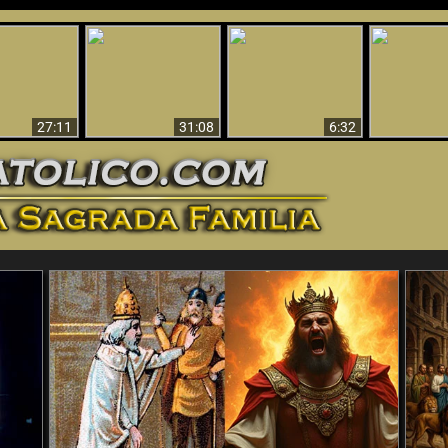
nticristo
Sorprendente
Por qué el infierno
¡¡Babilonia 
tificado!
Evidencia de Dios -
debe ser eterno
Ha Caí
27:11
31:08
6:32