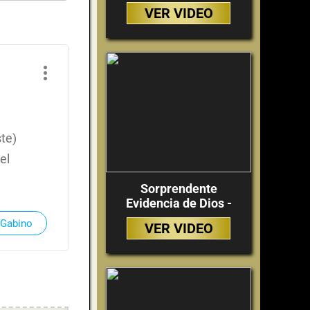
VER VIDEO
te)
el
Sorprendente
Evidencia de Dios -
 Gabino
VER VIDEO