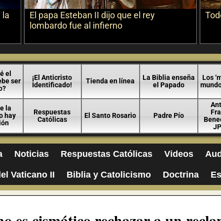
 la
El papa Esteban II dijo que el rey
Todo
lombardo fue al infierno
é el
¡El Anticristo
La Biblia enseña
Los ‘m
ebe ser
Tienda en línea
Identificado!
el Papado
mundo 
o?
An
e la
Respuestas
Fra
no hay
El Santo Rosario
Padre Pío
Católicas
Bened
ión
JP
a
Noticias
Respuestas Católicas
Videos
Aud
el Vaticano II
Biblia y Catolicismo
Doctrina
Es
no es cismático rechazar a un recl