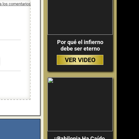
 a los comentarios
Por qué el infierno
debe ser eterno
VER VIDEO
¡¡Babilonia Ha Caído,