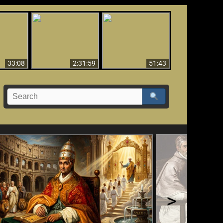
El Tercer Secreto de
Ha Caído,
Creación y Milagros -
Fátima - Edición
do!!
Versión abreviada
Final
33:08
2:31:59
51:43
>