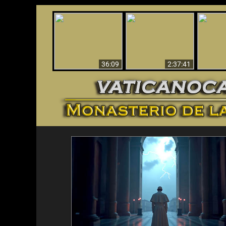
Le dispararon y vio el
Los ‘magos’ prueban
infierno - Video
¡El A
la existencia del
impactante que
Iden
mundo espiritual
debería ver
36:09
2:37:41
<