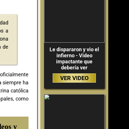
idad
os a
sona
n de
Le dispararon y vio el
infierno - Video
impactante que
debería ver
oficialmente
VER VIDEO
ia siempre ha
rina católica
papales, como
deos y