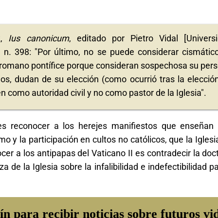
z,
Ius canonicum
, editado por Pietro Vidal [Univers
, n. 398: "Por último, no se puede considerar cismátic
 romano pontífice porque consideran sospechosa su per
os, dudan de su elección (como ocurrió tras la elecció
n como autoridad civil y no como pastor de la Iglesia".
s reconocer a los herejes manifiestos que enseñan 
o y la participación en cultos no católicos, que la Igles
 a los antipapas del Vaticano II es contradecir la doct
 de la Iglesia sobre la infalibilidad e indefectibilidad 
ín para recibir noticias sobre futuros vi