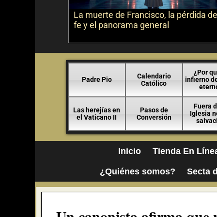
La muerte de Francisco, la pérdida de
fe y el panorama general
¿Por qu
Calendario
Padre Pio
infierno d
Católico
etern
Fuera d
Las herejías en
Pasos de
Iglesia 
el Vaticano II
Conversión
salvac
Inicio
Tienda En Líne
¿Quiénes somos?
Secta d
Un canonista afirma que 