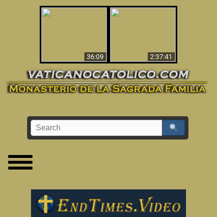
Le dispararon y vio el
Los ‘magos’ prueban
infierno - Video
la existencia del
impactante que
mundo espiritual
debería ver
36:09
2:37:41