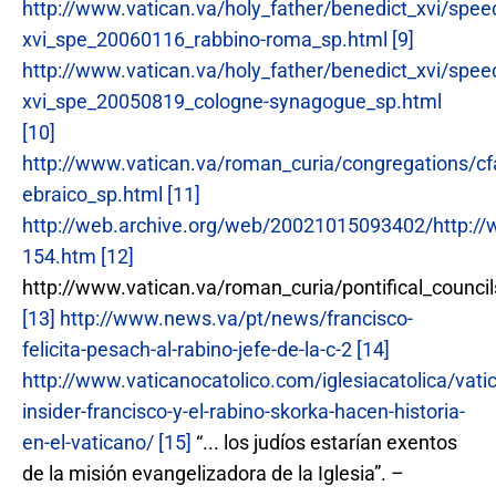
http://www.vatican.va/holy_father/benedict_xvi/sp
xvi_spe_20060116_rabbino-roma_sp.html
[9]
http://www.vatican.va/holy_father/benedict_xvi/sp
xvi_spe_20050819_cologne-synagogue_sp.html
[10]
http://www.vatican.va/roman_curia/congregations/c
ebraico_sp.html
[11]
http://web.archive.org/web/20021015093402/http:/
154.htm
[12]
http://www.vatican.va/roman_curia/pontifical_counci
[13]
http://www.news.va/pt/news/francisco-
felicita-pesach-al-rabino-jefe-de-la-c-2
[14]
http://www.vaticanocatolico.com/iglesiacatolica/vati
insider-francisco-y-el-rabino-skorka-hacen-historia-
en-el-vaticano/
[15]
“... los judíos estarían exentos
de la misión evangelizadora de la Iglesia”. –