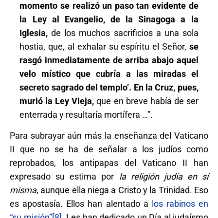
momento se realizó un paso tan evidente de
la Ley al Evangelio, de la Sinagoga a la
Iglesia,
de los muchos sacrificios a una sola
hostia, que, al exhalar su espíritu el Señor,
se
rasgó inmediatamente de arriba abajo aquel
velo místico que cubría a las miradas el
secreto sagrado del templo’. En la Cruz, pues,
murió la Ley Vieja,
que en breve había de ser
enterrada y resultaría mortífera …”.
Para subrayar aún más la enseñanza del Vaticano
II que no se ha de señalar a los judíos como
reprobados, los antipapas del Vaticano II han
expresado su estima por
la religión judía en sí
misma
, aunque ella niega a Cristo y la Trinidad. Eso
es apostasía. Ellos han alentado a
los rabinos en
“su misión”
[8]
. Les han dedicado un Día al judaísmo