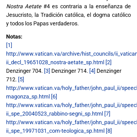
Nostra Aetate
#4 es contraria a la enseñanza de
Jesucristo, la Tradición católica, el dogma católico
y todos los Papas verdaderos.
Notas
:
[1]
http://www.vatican.va/archive/hist_councils/ii_vatic
ii_decl_19651028_nostra-aetate_sp.html
[2]
Denzinger 704.
[3]
Denzinger 714.
[4]
Denzinger
712.
[5]
http://www.vatican.va/holy_father/john_paul_ii/sp
magonza_sp.html
[6]
http://www.vatican.va/holy_father/john_paul_ii/spe
ii_spe_20040523_rabbino-segni_sp.html
[7]
http://www.vatican.va/holy_father/john_paul_ii/spe
ii_spe_19971031_com-teologica_sp.html
[8]