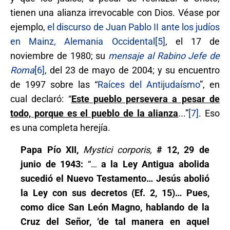
tienen una alianza irrevocable con Dios. Véase por
ejemplo,
el discurso de Juan Pablo II ante los judíos
en Mainz, Alemania Occidental
[5]
, el 17 de
noviembre de 1980; su
mensaje al Rabino Jefe de
Roma
[6]
, del 23 de mayo de 2004; y su encuentro
de 1997 sobre las “
Raíces del Antijudaísmo
”, en
cual declaró: “
Este pueblo persevera a pesar de
todo, porque es el pueblo de la alianza
...”
[7]
. Eso
es una completa herejía.
Papa Pío XII,
Mystici corporis,
# 12, 29 de
junio de 1943:
“…
a la Ley Antigua abolida
sucedió el Nuevo Testamento… Jesús abolió
la Ley con sus decretos (Ef. 2, 15)… Pues,
como dice San León Magno, hablando de la
Cruz del Señor, ‘de tal manera en aquel