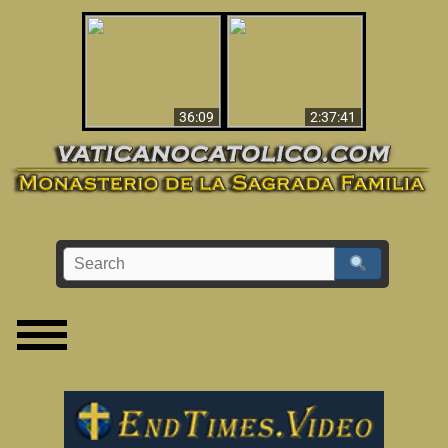
Le dispararon y vio el
Los ‘magos’ prueban
infierno - Video
la existencia del
impactante que
mundo espiritual
debería ver
36:09
2:37:41