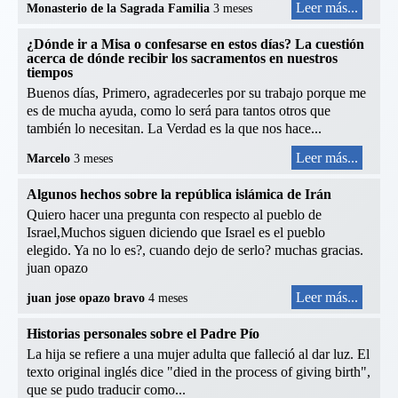
Leer más...
Monasterio de la Sagrada Familia
3 meses
¿Dónde ir a Misa o confesarse en estos días? La cuestión
acerca de dónde recibir los sacramentos en nuestros
tiempos
Buenos días, Primero, agradecerles por su trabajo porque me
es de mucha ayuda, como lo será para tantos otros que
también lo necesitan. La Verdad es la que nos hace...
Leer más...
Marcelo
3 meses
Algunos hechos sobre la república islámica de Irán
Quiero hacer una pregunta con respecto al pueblo de
Israel,Muchos siguen diciendo que Israel es el pueblo
elegido. Ya no lo es?, cuando dejo de serlo? muchas gracias.
juan opazo
Leer más...
juan jose opazo bravo
4 meses
Historias personales sobre el Padre Pío
La hija se refiere a una mujer adulta que falleció al dar luz. El
texto original inglés dice "died in the process of giving birth",
que se pudo traducir como...