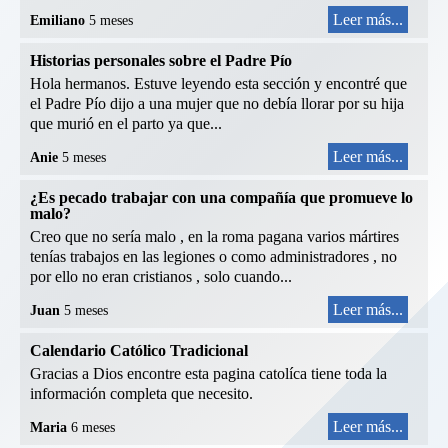
Leer más...
Emiliano
5 meses
Historias personales sobre el Padre Pío
Hola hermanos. Estuve leyendo esta sección y encontré que
el Padre Pío dijo a una mujer que no debía llorar por su hija
que murió en el parto ya que...
Leer más...
Anie
5 meses
¿Es pecado trabajar con una compañía que promueve lo
malo?
Creo que no sería malo , en la roma pagana varios mártires
tenías trabajos en las legiones o como administradores , no
por ello no eran cristianos , solo cuando...
Leer más...
Juan
5 meses
Calendario Católico Tradicional
Gracias a Dios encontre esta pagina catolíca tiene toda la
información completa que necesito.
Leer más...
Maria
6 meses