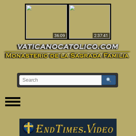
Le dispararon y vio el
Los ‘magos’ prueban
infierno - Video
la existencia del
impactante que
mundo espiritual
debería ver
36:09
2:37:41