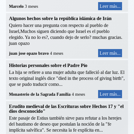
Leer más...
Marcelo
3 meses
Algunos hechos sobre la república islámica de Irán
Quiero hacer una pregunta con respecto al pueblo de
Israel,Muchos siguen diciendo que Israel es el pueblo
elegido. Ya no lo es?, cuando dejo de serlo? muchas gracias.
juan opazo
Leer más...
juan jose opazo bravo
4 meses
Historias personales sobre el Padre Pío
La hija se refiere a una mujer adulta que falleció al dar luz. El
texto original inglés dice "died in the process of giving birth",
que se pudo traducir como...
Leer más...
Monasterio de la Sagrada Familia
4 meses
Erudito medieval de las Escrituras sobre Hechos 17 y "el
dios desconocido"
Este pasaje de Estius también sirve para refutar a los herejes
del bautismo de deseo que postulan la noción de la "fe
implícita salvífica". Se necesita la fe explícita en...