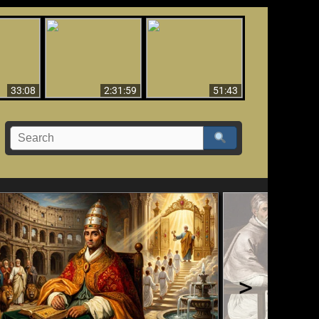
El Tercer Secreto de
Ha Caído,
Creación y Milagros -
Fátima - Edición
do!!
Versión abreviada
Final
33:08
2:31:59
51:43
>