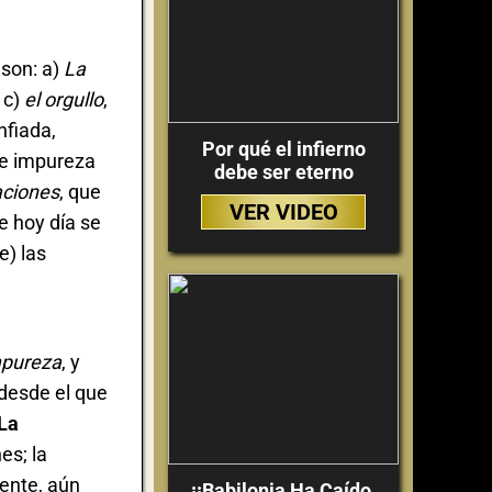
son: a)
La
 c)
el orgullo
,
nfiada,
Por qué el infierno
e impureza
debe ser eterno
aciones
, que
VER VIDEO
e hoy día se
e) las
impureza
, y
 desde el que
La
es; la
ente, aún
¡¡Babilonia Ha Caído,