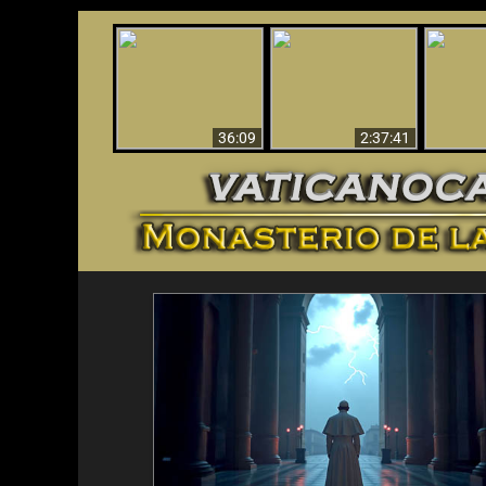
Le dispararon y vio el
Los ‘magos’ prueban
infierno - Video
¡El A
la existencia del
impactante que
Iden
mundo espiritual
debería ver
36:09
2:37:41
<