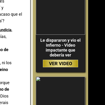
 es
 y
acaso que el
a’?
,
undicia
ías,
Le dispararon y vio el
infierno - Video
no de
impactante que
debería ver
 ni los
VER VIDEO
reino
Porque
no de
 Dios
erais