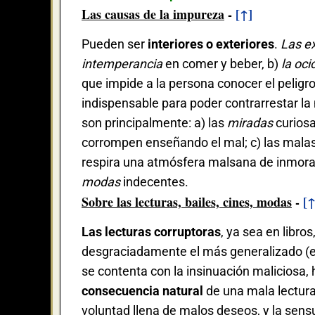
Las causas de la impureza
-
[↑]
Pueden ser
interiores o exteriores
.
Las ex
intemperancia
en comer y beber, b)
la oci
que impide a la persona conocer el peligro 
indispensable para poder contrarrestar la
son principalmente: a) las
miradas
curiosa
corrompen enseñando el mal; c) las mala
respira una atmósfera malsana de inmoral
modas
indecentes.
Sobre las lecturas, bailes, cines, modas
-
[↑
Las lecturas corruptoras
, ya sea en libros
desgraciadamente el más generalizado (es
se contenta con la insinuación maliciosa,
consecuencia natural
de una mala lectura
voluntad llena de malos deseos, y la sen