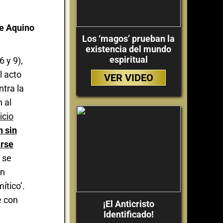
e Aquino
Los ‘magos’ prueban la
existencia del mundo
espiritual
6 y 9),
l acto
VER VIDEO
tra la
 al
icio
n sin
arse
l se
on
ítico’.
e con
¡El Anticristo
Identificado!