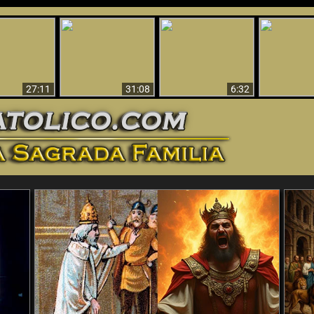
nticristo
Sorprendente
Por qué el infierno
¡¡Babilonia 
tificado!
Evidencia de Dios -
debe ser eterno
Ha Caí
27:11
31:08
6:32