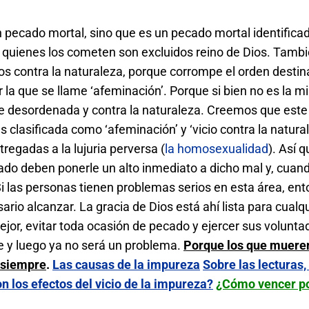
n pecado mortal, sino que es un pecado mortal identifica
 y quienes los cometen son excluidos reino de Dios. Tamb
os contra la naturaleza, porque corrompe el orden destin
 la que se llame ‘afeminación’. Porque si bien no es la 
e desordenada y contra la naturaleza. Creemos que est
s clasificada como ‘afeminación’ y ‘vicio contra la natural
regadas a la lujuria perversa (
la homosexualidad
). Así q
do deben ponerle un alto inmediato a dicho mal y, cuan
i las personas tienen problemas serios en esta área, en
sario alcanzar. La gracia de Dios está ahí lista para cualq
jor, evitar toda ocasión de pecado y ejercer sus volunta
e y luego ya no será un problema.
Porque los que mueren
a siempre
.
Las causas de la impureza
Sobre las lecturas, 
n los efectos del vicio de la impureza?
¿Cómo vencer p