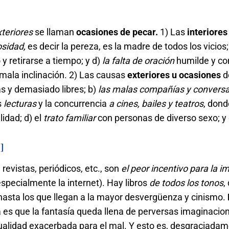
teriores
se llaman
ocasiones de pecar.
1) Las
interiores
osidad,
es decir la pereza, es la madre de todos los vicios;
y retirarse a tiempo; y d)
la falta de oración
humilde y co
 mala inclinación. 2) Las causas
exteriores u ocasiones
d
s y demasiado libres; b)
las malas compañías y convers
s
lecturas
y la concurrencia
a cines, bailes y teatros
, dond
idad; d) el
trato familiar
con personas de diverso sexo; y 
]
, revistas, periódicos, etc., son
el peor incentivo para la 
pecialmente la internet). Hay libros
de todos los tonos
,
 hasta los que llegan a la mayor desvergüenza y cinismo.
 es que la fantasía queda llena de perversas imaginacion
sualidad exacerbada para el mal. Y esto es, desgraciadam