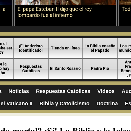
 la
El papa Esteban II dijo que el rey
Todo
lombardo fue al infierno
é el
¡El Anticristo
La Biblia enseña
Los ‘m
ebe ser
Tienda en línea
Identificado!
el Papado
mundo 
o?
An
e la
Respuestas
Fra
no hay
El Santo Rosario
Padre Pío
Católicas
Bened
ión
JP
a
Noticias
Respuestas Católicas
Videos
Aud
el Vaticano II
Biblia y Catolicismo
Doctrina
Es
o mortal? ¡Sí! La Biblia y la Igles