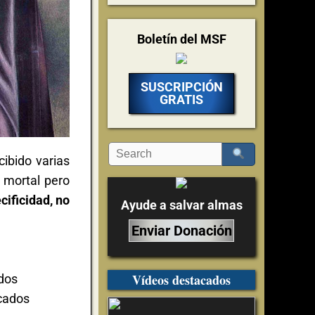
Boletín del MSF
SUSCRIPCIÓN
GRATIS
ibido varias
 mortal pero
ificidad, no
Ayude a salvar almas
Enviar Donación
Vídeos destacados
ados
ecados