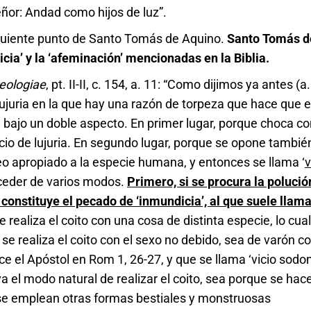
eñor: Andad como hijos de luz”.
iguiente punto de Santo Tomás de Aquino.
Santo Tomás d
icia’ y la ‘afeminación’ mencionadas en la Biblia.
ologiae
, pt. II-II, c. 154, a. 11: “Como dijimos ya antes (a.
ujuria en la que hay una razón de torpeza que hace que e
bajo un doble aspecto. En primer lugar, porque choca con
io de lujuria. En segundo lugar, porque se opone también
o apropiado a la especie humana, y entonces se llama ‘
v
uceder de varios modos.
Primero, si se procura la polució
al constituye el pecado de ‘inmundicia’, al que suele llam
e realiza el coito con una cosa de distinta especie, lo cua
si se realiza el coito con el sexo no debido, sea de varón c
e el Apóstol en Rom 1, 26-27, y que se llama ‘vicio sodom
a el modo natural de realizar el coito, sea porque se hac
se emplean otras formas bestiales y monstruosas