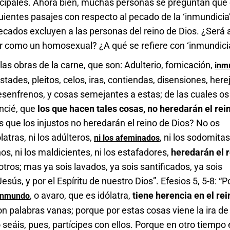
incipales. Ahora bien, muchas personas se preguntan qué
uientes pasajes con respecto al pecado de la ‘inmundicia’
ecados excluyen a las personas del reino de Dios. ¿Será 
ar como un homosexual? ¿A qué se refiere con ‘inmundici
las obras de la carne, que son: Adulterio, fornicación,
inm
istades, pleitos, celos, iras, contiendas, disensiones, herej
esenfrenos, y cosas semejantes a estas; de las cuales os
ncié, que
los que hacen tales cosas, no heredarán el rei
éis que los injustos no heredarán el reino de Dios? No os
ólatras, ni los adúlteros,
, ni los sodomitas,
ni los afeminados
hos, ni los maldicientes, ni los estafadores,
heredarán el 
otros; mas ya sois lavados, ya sois santificados, ya sois
esús, y por el Espíritu de nuestro Dios”. Efesios 5, 5-8: “
, o avaro, que es idólatra,
tiene herencia en el rei
inmundo
n palabras vanas; porque por estas cosas viene la ira de
 seáis, pues, partícipes con ellos. Porque en otro tiempo 