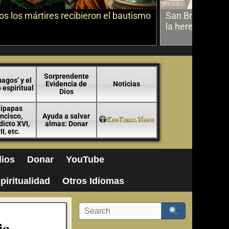
s los mártires recibieron el bautismo
San Bruno sobr
la herejía
Sorprendente
agos’ y el
Evidencia de
Noticias
espiritual
Dios
tipapas
ncisco,
Ayuda a salvar
icto XVI,
almas: Donar
II, etc.
ios
Donar
YouTube
piritualidad
Otros Idiomas
ia