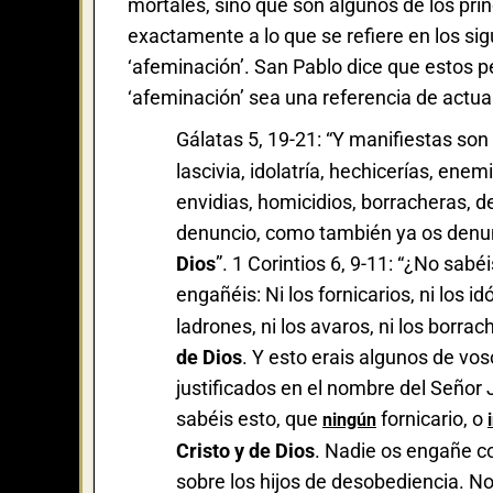
mortales, sino que son algunos de los pr
exactamente a lo que se refiere en los sig
‘afeminación’. San Pablo dice que estos p
‘afeminación’ sea una referencia de actu
Gálatas 5, 19-21: “Y manifiestas son 
lascivia, idolatría, hechicerías, enem
envidias, homicidios, borracheras, d
denuncio, como también ya os denu
Dios
”. 1 Corintios 6, 9-11: “¿No sab
engañéis: Ni los fornicarios, ni los id
ladrones, ni los avaros, ni los borrac
de Dios
. Y esto erais algunos de vos
justificados en el nombre del Señor J
sabéis esto, que
fornicario, o
ningún
Cristo y de Dios
. Nadie os engañe co
sobre los hijos de desobediencia. No