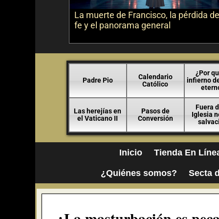
La muerte de Francisco, la pérdida de
fe y el panorama general
¿Por qu
Calendario
Padre Pio
infierno d
Católico
etern
Fuera d
Las herejías en
Pasos de
Iglesia 
el Vaticano II
Conversión
salvac
Inicio
Tienda En Líne
¿Quiénes somos?
Secta d
¿La masturbación es pecad