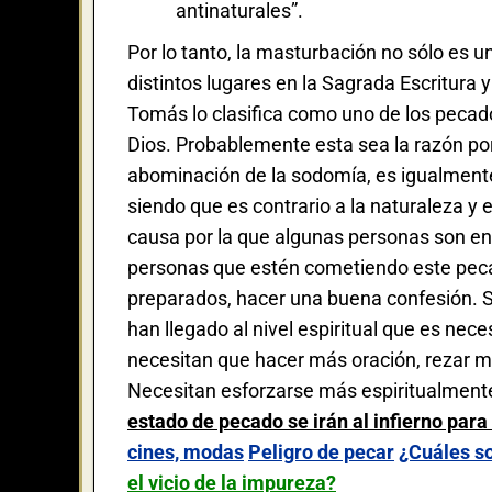
antinaturales”.
Por lo tanto, la masturbación no sólo es u
distintos lugares en la Sagrada Escritura
Tomás lo clasifica como uno de los pecad
Dios. Probablemente esta sea la razón por
abominación de la sodomía, es igualment
siendo que es contrario a la naturaleza y e
causa por la que algunas personas son ent
personas que estén cometiendo este peca
preparados, hacer una buena confesión. S
han llegado al nivel espiritual que es nece
necesitan que hacer más oración, rezar me
Necesitan esforzarse más espiritualment
estado de pecado se irán al infierno par
cines, modas
Peligro de pecar
¿Cuáles so
el vicio de la impureza?