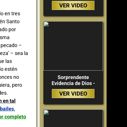
VER VIDEO
do en tres
ién Santo
ado por
misma
e pecado –
eza’ – sea la
ue las
do estén
tonces no
Sorprendente
Evidencia de Dios -
uiera, pero
des.
VER VIDEO
 en tal
bailes,
or completo