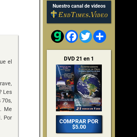
Nuestro canal de videos
Facebook
Twitter
Share
DVD 21 en 1
ue el
rave,
? Les
 70s,
I. Me
. Por
COMPRAR POR
$5.00