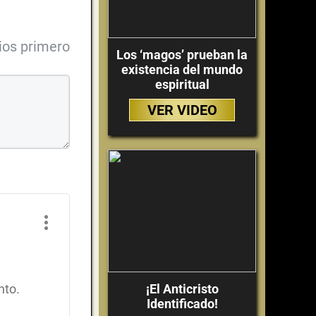
ios primero
Los ‘magos’ prueban la
existencia del mundo
espiritual
VER VIDEO
nto.
¡El Anticristo
Identificado!