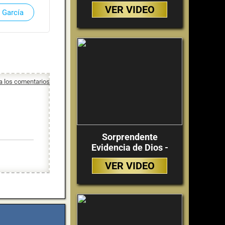
VER VIDEO
 García
 a los comentarios
Sorprendente
Evidencia de Dios -
VER VIDEO