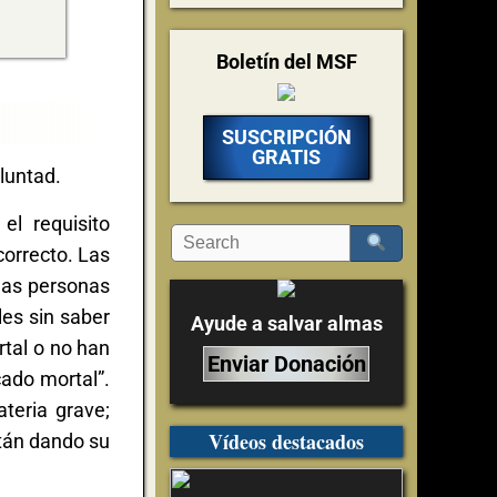
Boletín del MSF
SUSCRIPCIÓN
GRATIS
luntad.
l requisito
ncorrecto. Las
las personas
es sin saber
Ayude a salvar almas
rtal o no han
Enviar Donación
cado mortal”.
teria grave;
Vídeos destacados
stán dando su