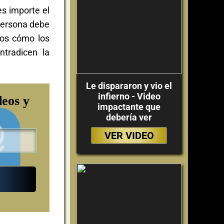
s importe el
 persona debe
mos cómo los
ntradicen la
Le dispararon y vio el
infierno - Video
deos y
impactante que
debería ver
VER VIDEO