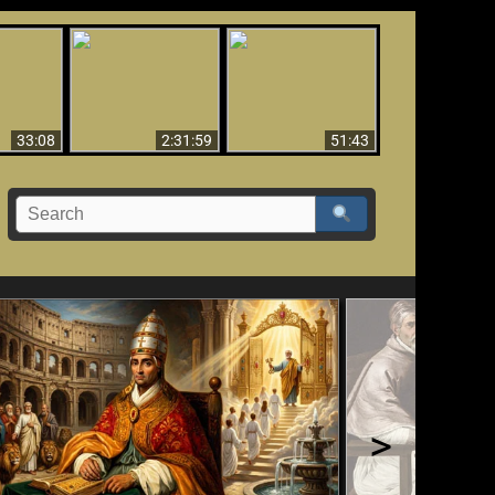
El Tercer Secreto de
Ha Caído,
Creación y Milagros -
Fátima - Edición
do!!
Versión abreviada
Final
33:08
2:31:59
51:43
>