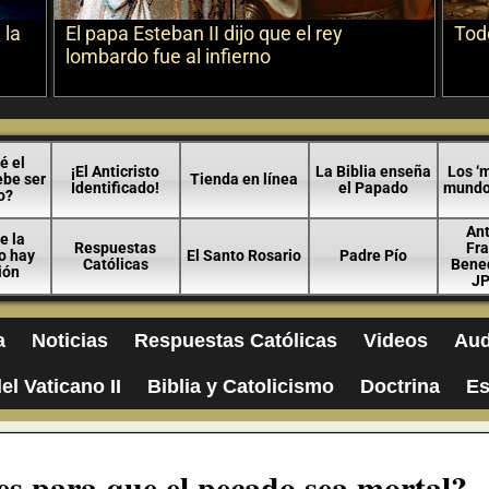
 la
El papa Esteban II dijo que el rey
Todo
lombardo fue al infierno
é el
¡El Anticristo
La Biblia enseña
Los ‘m
ebe ser
Tienda en línea
Identificado!
el Papado
mundo 
o?
An
e la
Respuestas
Fra
no hay
El Santo Rosario
Padre Pío
Católicas
Bened
ión
JP
a
Noticias
Respuestas Católicas
Videos
Aud
el Vaticano II
Biblia y Catolicismo
Doctrina
Es
es para que el pecado sea mortal?