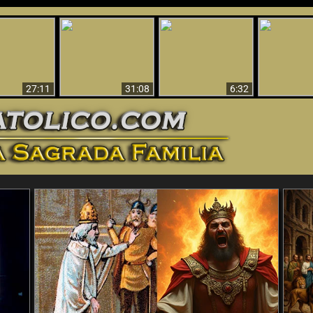
nticristo
Sorprendente
Por qué el infierno
¡¡Babilonia 
tificado!
Evidencia de Dios -
debe ser eterno
Ha Caí
27:11
31:08
6:32