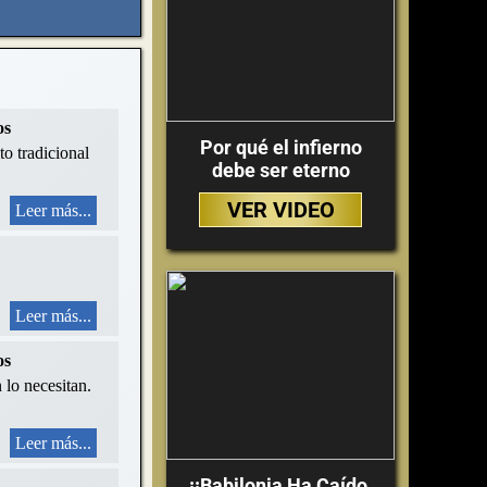
os
Por qué el infierno
to tradicional
debe ser eterno
VER VIDEO
Leer más...
Leer más...
os
 lo necesitan.
Leer más...
¡¡Babilonia Ha Caído,