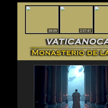
Le dispararon y vio el
Los ‘magos’ prueban
infierno - Video
¡El A
la existencia del
impactante que
Iden
mundo espiritual
debería ver
36:09
2:37:41
<