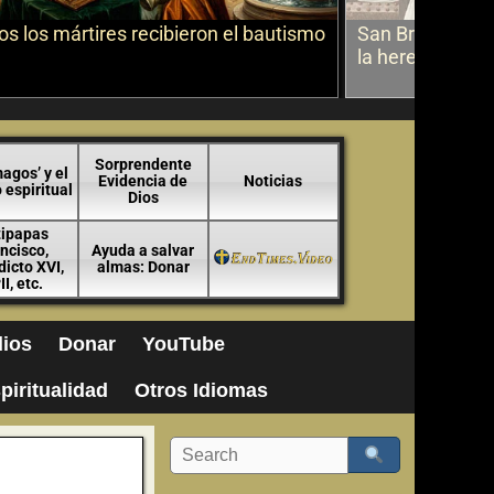
s los mártires recibieron el bautismo
San Bruno sobr
la herejía
Sorprendente
agos’ y el
Evidencia de
Noticias
espiritual
Dios
tipapas
ncisco,
Ayuda a salvar
icto XVI,
almas: Donar
II, etc.
ios
Donar
YouTube
piritualidad
Otros Idiomas