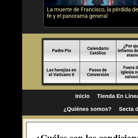
La muerte de Francisco, la pérdida de
fe y el panorama general
¿Por qu
Calendario
Padre Pio
infierno d
Católico
etern
Fuera d
Las herejías en
Pasos de
Iglesia 
el Vaticano II
Conversión
salvac
Inicio
Tienda En Líne
¿Quiénes somos?
Secta d
¿Cuáles son las condicion