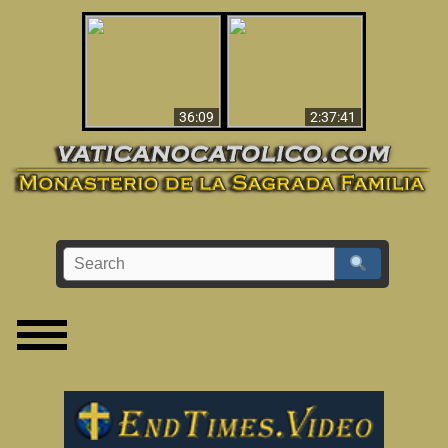
Le dispararon y vio el
Los ‘magos’ prueban
infierno - Video
la existencia del
impactante que
mundo espiritual
debería ver
36:09
2:37:41