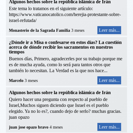
Algunos hechos sobre la república islámica de Irán
Este tema lo tratamos en el siguiente artículo:
https://www.vaticanocatolico.com/herejia-protestante-sobre-
israel-refutada/
Leer más...
Monasterio de la Sagrada Familia
3 meses
¿Dónde ir a Misa o confesarse en estos días? La cuestión
acerca de dónde recibir los sacramentos en nuestros
tiempos
Buenos días, Primero, agradecerles por su trabajo porque me
es de mucha ayuda, como lo será para tantos otros que
también lo necesitan. La Verdad es la que nos hace...
Leer más...
Marcelo
3 meses
Algunos hechos sobre la república islámica de Irán
Quiero hacer una pregunta con respecto al pueblo de
Israel,Muchos siguen diciendo que Israel es el pueblo
elegido. Ya no lo es?, cuando dejo de serlo? muchas gracias.
juan opazo
Leer más...
juan jose opazo bravo
4 meses