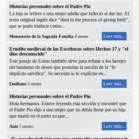
Historias personales sobre el Padre Pío
La hija se refiere a una mujer adulta que falleció al dar luz. El
texto original inglés dice "died in the process of giving birth",
que se pudo traducir como...
Leer más...
Monasterio de la Sagrada Familia
4 meses
Erudito medieval de las Escrituras sobre Hechos 17 y "el
dios desconocido"
Este pasaje de Estius también sirve para refutar a los herejes
del bautismo de deseo que postulan la noción de la "fe
implícita salvífica". Se necesita la fe explícita en...
Leer más...
Emiliano
5 meses
Historias personales sobre el Padre Pío
Hola hermanos. Estuve leyendo esta sección y encontré que
el Padre Pío dijo a una mujer que no debía llorar por su hija
que murió en el parto ya que...
Leer más...
Anie
5 meses
¿Es pecado trabajar con una compañía que promueve lo