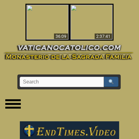
Le dispararon y vio el
Los ‘magos’ prueban
infierno - Video
la existencia del
impactante que
mundo espiritual
debería ver
36:09
2:37:41