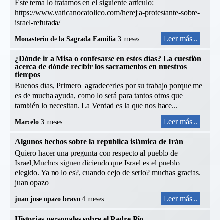
Este tema lo tratamos en el siguiente artículo:
https://www.vaticanocatolico.com/herejia-protestante-sobre-
israel-refutada/
Leer más...
Monasterio de la Sagrada Familia
3 meses
¿Dónde ir a Misa o confesarse en estos días? La cuestión
acerca de dónde recibir los sacramentos en nuestros
tiempos
Buenos días, Primero, agradecerles por su trabajo porque me
es de mucha ayuda, como lo será para tantos otros que
también lo necesitan. La Verdad es la que nos hace...
Leer más...
Marcelo
3 meses
Algunos hechos sobre la república islámica de Irán
Quiero hacer una pregunta con respecto al pueblo de
Israel,Muchos siguen diciendo que Israel es el pueblo
elegido. Ya no lo es?, cuando dejo de serlo? muchas gracias.
juan opazo
Leer más...
juan jose opazo bravo
4 meses
Historias personales sobre el Padre Pío