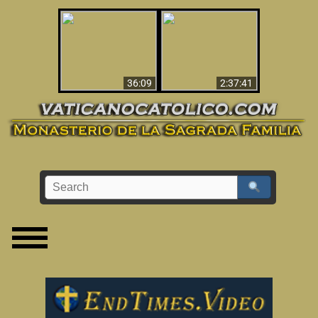
Le dispararon y vio el
Los ‘magos’ prueban
infierno - Video
la existencia del
impactante que
mundo espiritual
debería ver
36:09
2:37:41