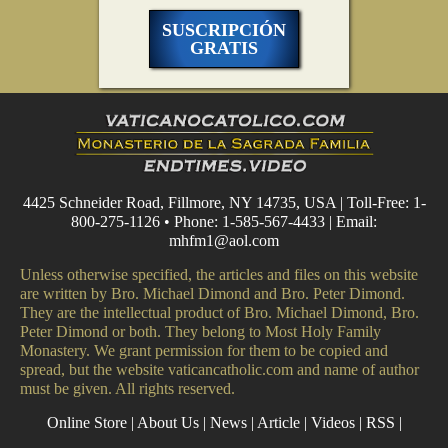
SUSCRIPCIÓN
GRATIS
4425 Schneider Road, Fillmore, NY 14735, USA | Toll-Free: 1-
800-275-1126 • Phone: 1-585-567-4433 | Email:
mhfm1@aol.com
Unless otherwise specified, the articles and files on this website
are written by Bro. Michael Dimond and Bro. Peter Dimond.
They are the intellectual product of Bro. Michael Dimond, Bro.
Peter Dimond or both. They belong to Most Holy Family
Monastery. We grant permission for them to be copied and
spread, but the website vaticancatholic.com and name of author
must be given. All rights reserved.
Online Store
|
About Us
|
News
|
Article
|
Videos
|
RSS
|