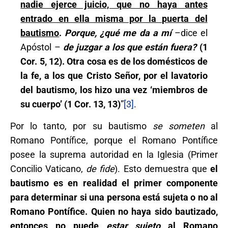
nadie ejerce juicio, que no haya antes
entrado en ella misma por la puerta del
bautismo
.
Porque, ¿qué me da a mí
–dice el
Apóstol –
de juzgar a los que están fuera?
(1
Cor. 5, 12). Otra cosa es de los domésticos de
la fe, a los que Cristo Señor, por el lavatorio
del bautismo, los hizo una vez ‘miembros de
su cuerpo’ (1 Cor. 13, 13)
”
[3]
.
Por lo tanto, por su bautismo
se someten
al
Romano Pontífice, porque el Romano Pontífice
posee la suprema autoridad en la Iglesia (Primer
Concilio Vaticano,
de fide
). Esto demuestra que
el
bautismo es en realidad el primer componente
para determinar si una persona está sujeta o no al
Romano Pontífice. Quien no haya sido bautizado,
entonces no puede
estar sujeto
al Romano