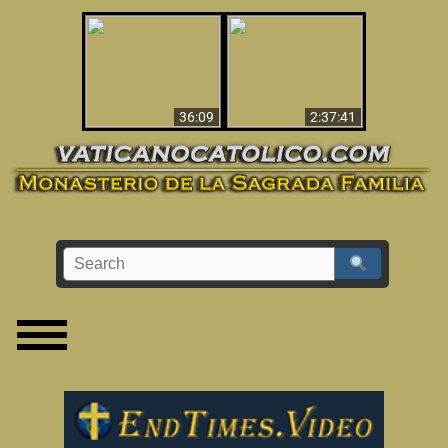
Le dispararon y vio el
Los ‘magos’ prueban
infierno - Video
la existencia del
impactante que
mundo espiritual
debería ver
36:09
2:37:41