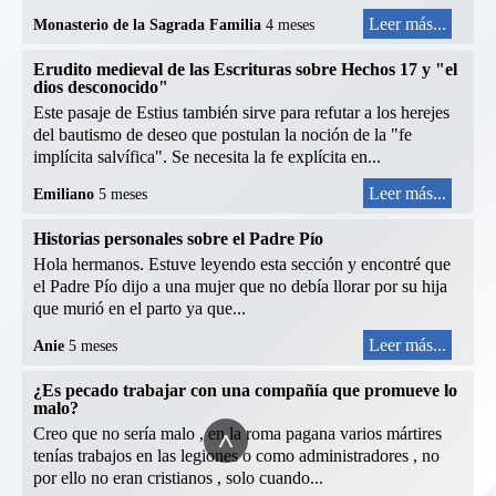
Leer más...
Monasterio de la Sagrada Familia
4 meses
Erudito medieval de las Escrituras sobre Hechos 17 y "el
dios desconocido"
Este pasaje de Estius también sirve para refutar a los herejes
del bautismo de deseo que postulan la noción de la "fe
implícita salvífica". Se necesita la fe explícita en...
Leer más...
Emiliano
5 meses
Historias personales sobre el Padre Pío
Hola hermanos. Estuve leyendo esta sección y encontré que
el Padre Pío dijo a una mujer que no debía llorar por su hija
que murió en el parto ya que...
Leer más...
Anie
5 meses
¿Es pecado trabajar con una compañía que promueve lo
malo?
^
Creo que no sería malo , en la roma pagana varios mártires
tenías trabajos en las legiones o como administradores , no
por ello no eran cristianos , solo cuando...