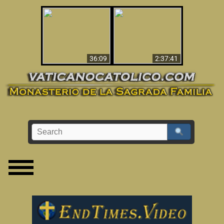
Le dispararon y vio el
Los ‘magos’ prueban
infierno - Video
la existencia del
impactante que
mundo espiritual
debería ver
36:09
2:37:41