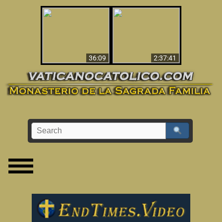
Le dispararon y vio el
Los ‘magos’ prueban
infierno - Video
la existencia del
impactante que
mundo espiritual
debería ver
36:09
2:37:41