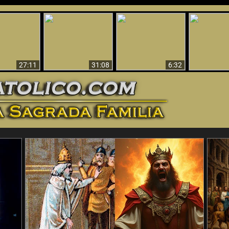
nticristo
Sorprendente
Por qué el infierno
¡¡Babilonia 
tificado!
Evidencia de Dios -
debe ser eterno
Ha Caí
27:11
31:08
6:32