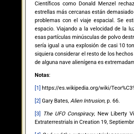
Científicos como Donald Menzel rechaza
estrellas más cercanas están demasiado l
problemas con el viaje espacial. Se es
espacio. Viajando a la velocidad de la l
esas partículas minúsculas de polvo destru
sería igual a una explosión de casi 10 t
siquiera considerar el resto de los hechos
de alguna nave alienígena es extremada
Notas
:
[1]
https://es.wikipedia.org/wiki/Teor%C3
[2]
Gary Bates,
Alien Intrusion
, p. 66.
[3]
The UFO Conspiracy
, New Liberty 
Extraterrestrials in Creation 19, Septiemb