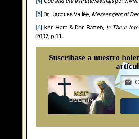
[4]
God and the extraterrestrials
por www.
[5]
Dr. Jacques Vallée,
Messengers of Dec
[6]
Ken Ham & Don Batten,
Is There Inte
2002, p.11.
Suscríbase a nuestro bolet
artícu