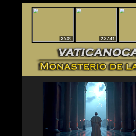
Le dispararon y vio el
Los ‘magos’ prueban
infierno - Video
¡El A
la existencia del
impactante que
Iden
mundo espiritual
debería ver
36:09
2:37:41
<