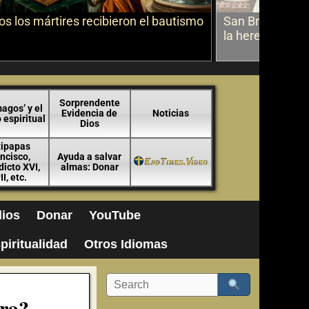
s los mártires recibieron el bautismo
San Bruno sobr
la herejía
Sorprendente
agos’ y el
Evidencia de
Noticias
espiritual
Dios
tipapas
ncisco,
Ayuda a salvar
icto XVI,
almas: Donar
II, etc.
ios
Donar
YouTube
piritualidad
Otros Idiomas
rra?