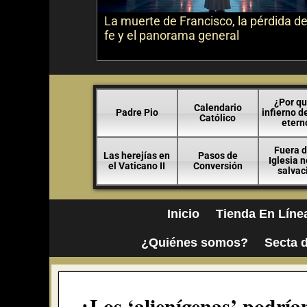
La muerte de Francisco, la pérdida de
fe y el panorama general
¿Por qu
Calendario
Padre Pio
infierno d
Católico
etern
Fuera d
Las herejías en
Pasos de
Iglesia 
el Vaticano II
Conversión
salvac
Inicio
Tienda En Líne
¿Quiénes somos?
Secta d
¿Los ‘alienígenas’ podrían