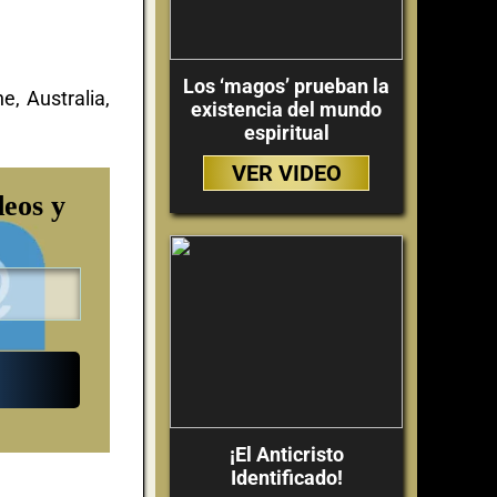
Los ‘magos’ prueban la
, Australia,
existencia del mundo
espiritual
VER VIDEO
deos y
¡El Anticristo
Identificado!