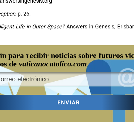
answersingenesis.org
eption
, p. 26.
lligent Life in Outer Space?
Answers in Genesis, Brisbane
ín para recibir noticias sobre futuros vi
los de
vaticanocatolico.com
ENVIAR