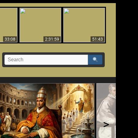
El Tercer Secreto de
Ha Caído,
Creación y Milagros -
Fátima - Edición
do!!
Versión abreviada
Final
33:08
2:31:59
51:43
>