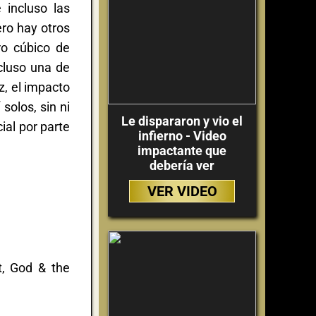
 incluso las
ro hay otros
ro cúbico de
cluso una de
z, el impacto
solos, sin ni
Le dispararon y vio el
ial por parte
infierno - Video
impactante que
debería ver
VER VIDEO
t, God & the