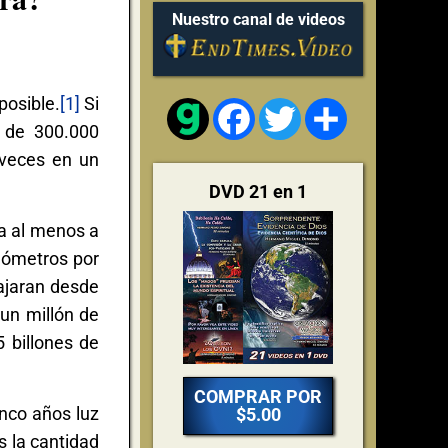
Nuestro canal de videos
posible.
[1]
Si
Facebook
Twitter
Share
d de 300.000
 veces en un
DVD 21 en 1
ra al menos a
ilómetros por
iajaran desde
 un millón de
 billones de
COMPRAR POR
inco años luz
$5.00
s la cantidad