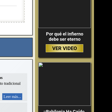
Por qué el infierno
debe ser eterno
VER VIDEO
os
to tradicional
Leer más...
¡¡Babilonia Ha Caído,