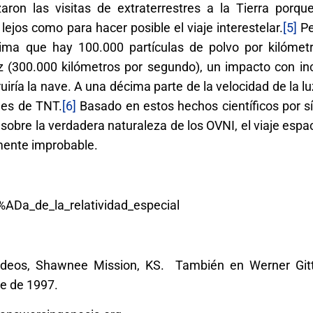
ron las visitas de extraterrestres a la Tierra porque
ejos como para hacer posible el viaje interestelar.
[5]
Pe
tima que hay 100.000 partículas de polvo por kilómet
uz (300.000 kilómetros por segundo), un impacto con in
iría la nave. A una décima parte de la velocidad de la lu
ones de TNT.
[6]
Basado en estos hechos científicos por sí 
 sobre la verdadera naturaleza de los OVNI, el viaje espac
mente improbable.
%ADa_de_la_relatividad_especial
Videos, Shawnee Mission, KS. También en Werner Git
re de 1997.