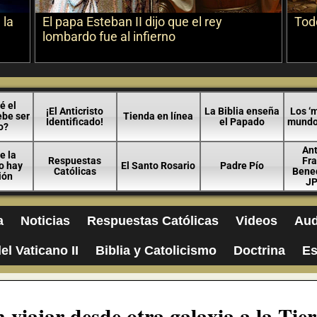
 la
El papa Esteban II dijo que el rey
Todo
lombardo fue al infierno
é el
¡El Anticristo
La Biblia enseña
Los ‘m
ebe ser
Tienda en línea
Identificado!
el Papado
mundo 
o?
An
e la
Respuestas
Fra
no hay
El Santo Rosario
Padre Pío
Católicas
Bened
ión
JP
a
Noticias
Respuestas Católicas
Videos
Aud
el Vaticano II
Biblia y Catolicismo
Doctrina
Es
 viajar desde otra galaxia a la Tie