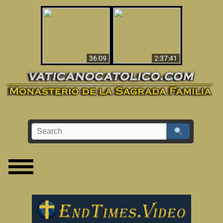
Le dispararon y vio el
Los ‘magos’ prueban
infierno - Video
la existencia del
impactante que
mundo espiritual
debería ver
36:09
2:37:41