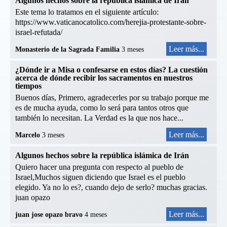
Algunos hechos sobre la república islámica de Irán
Este tema lo tratamos en el siguiente artículo:
https://www.vaticanocatolico.com/herejia-protestante-sobre-
israel-refutada/
Leer más...
Monasterio de la Sagrada Familia
3 meses
¿Dónde ir a Misa o confesarse en estos días? La cuestión
acerca de dónde recibir los sacramentos en nuestros
tiempos
Buenos días, Primero, agradecerles por su trabajo porque me
es de mucha ayuda, como lo será para tantos otros que
también lo necesitan. La Verdad es la que nos hace...
Leer más...
Marcelo
3 meses
Algunos hechos sobre la república islámica de Irán
Quiero hacer una pregunta con respecto al pueblo de
Israel,Muchos siguen diciendo que Israel es el pueblo
elegido. Ya no lo es?, cuando dejo de serlo? muchas gracias.
juan opazo
Leer más...
juan jose opazo bravo
4 meses