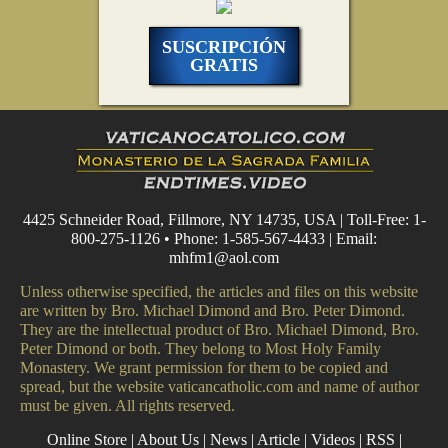
SUSCRIPCIÓN
GRATIS
4425 Schneider Road, Fillmore, NY 14735, USA | Toll-Free: 1-
800-275-1126 • Phone: 1-585-567-4433 | Email:
mhfm1@aol.com
Unless otherwise specified, the articles and files on this website
are written by Bro. Michael Dimond and Bro. Peter Dimond.
They are the intellectual product of Bro. Michael Dimond, Bro.
Peter Dimond or both. They belong to Most Holy Family
Monastery. We grant permission for them to be copied and
spread, but the website vaticancatholic.com and name of author
must be given. All rights reserved.
Online Store
|
About Us
|
News
|
Article
|
Videos
|
RSS
|