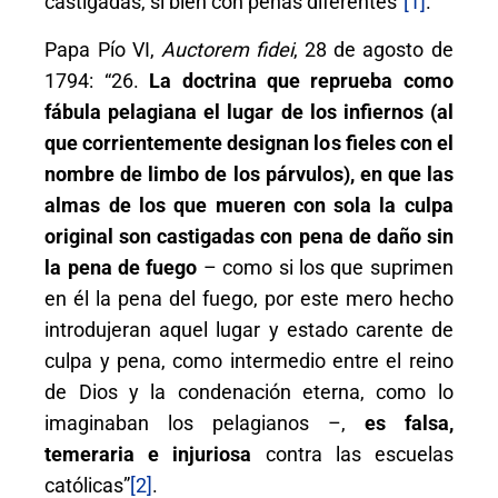
castigadas, si bien con penas diferentes”
[1]
.
Papa Pío VI,
Auctorem fidei
, 28 de agosto de
1794: “26.
La doctrina que reprueba como
fábula pelagiana el lugar de los infiernos (al
que corrientemente designan los fieles con el
nombre de limbo de los párvulos), en que las
almas de los que mueren con sola la culpa
original son castigadas con pena de daño sin
la pena de fuego
– como si los que suprimen
en él la pena del fuego, por este mero hecho
introdujeran aquel lugar y estado carente de
culpa y pena, como intermedio entre el reino
de Dios y la condenación eterna, como lo
imaginaban los pelagianos –,
es falsa,
temeraria e injuriosa
contra las escuelas
católicas”
[2]
.