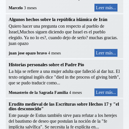
Leer más...
Marcelo
3 meses
Algunos hechos sobre la república islámica de Irán
Quiero hacer una pregunta con respecto al pueblo de
Israel,Muchos siguen diciendo que Israel es el pueblo
elegido. Ya no lo es?, cuando dejo de serlo? muchas gracias.
juan opazo
Leer más...
juan jose opazo bravo
4 meses
Historias personales sobre el Padre Pío
La hija se refiere a una mujer adulta que falleció al dar luz. El
texto original inglés dice "died in the process of giving birth",
que se pudo traducir como...
Leer más...
Monasterio de la Sagrada Familia
4 meses
Erudito medieval de las Escrituras sobre Hechos 17 y "el
dios desconocido"
Este pasaje de Estius también sirve para refutar a los herejes
del bautismo de deseo que postulan la noción de la "fe
implícita salvífica". Se necesita la fe explícita en...