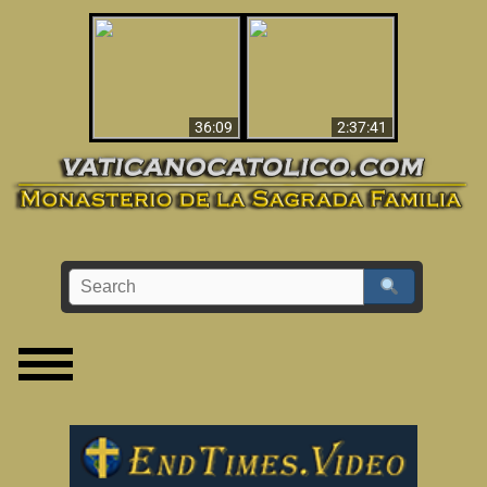
Le dispararon y vio el
Los ‘magos’ prueban
infierno - Video
la existencia del
impactante que
mundo espiritual
debería ver
36:09
2:37:41