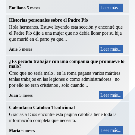
Leer más...
Emiliano
5 meses
Historias personales sobre el Padre Pío
Hola hermanos. Estuve leyendo esta sección y encontré que
el Padre Pío dijo a una mujer que no debía llorar por su hija
que murió en el parto ya que...
Leer más...
Anie
5 meses
¿Es pecado trabajar con una compañía que promueve lo
malo?
Creo que no sería malo , en la roma pagana varios mártires
tenías trabajos en las legiones o como administradores , no
por ello no eran cristianos , solo cuando...
Leer más...
Juan
5 meses
Calendario Católico Tradicional
Gracias a Dios encontre esta pagina catolíca tiene toda la
información completa que necesito.
Leer más...
Maria
6 meses