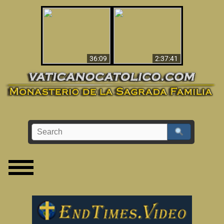
Le dispararon y vio el
Los ‘magos’ prueban
infierno - Video
la existencia del
impactante que
mundo espiritual
debería ver
36:09
2:37:41