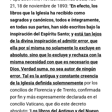
21, 18 de noviembre de 1893: “
En efecto, los
libros que la Iglesia ha recibido como
sagrados y canónicos, todos e íntegramente,
en todas sus partes, han sido escritos bajo la
inspiración del Espíritu Santo; y
está tan lejos
de la divina inspiración el admitir error, que
ella por sí misma no solamente lo excluye en
absoluto, sino que lo excluye y rechaza con la
misma necesidad con que es necesario que
Dios, Verdad suma, no sea autor de ningún
error. Tal es la antigua y constante creencia
de la Iglesia definida solemnemente
por los
concilios de Florencia y de Trento, confirmada
por fin y más expresamente declarada en el
concilio Vaticano, que dio este decreto
absoluto: ‘
Los libros del Antiguo y del Nuevo