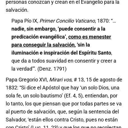
personas conozcan y crean en el Evangelio para la
salvación.
Papa Pío IX,
Primer Concilio Vaticano
, 1870: “…
nadie, sin embargo, ‘puede consentir a la
predicación evangélica’,
como es menester
para conseguir la salvación
, ‘sin la
iluminación e inspiración del Espíritu Santo
,
que da a todos suavidad en consentir y creer a
la verdad’”. (Denz. 1791)
Papa Gregorio XVI,
Mirari vos
, # 13, 15 de agosto de
1832: “Si dice el Apóstol que hay ‘un solo Dios, una
sola fe, un solo bautismo’ (Ef. 4, 5), entiendan, por
lo tanto, los que piensan que por todas partes se va
al puerto de salvación, que, según la sentencia del
Salvador, ‘están ellos contra Cristo, pues no están
con Cristo’ (Luc. 11, 23) y que
los que no recolectan