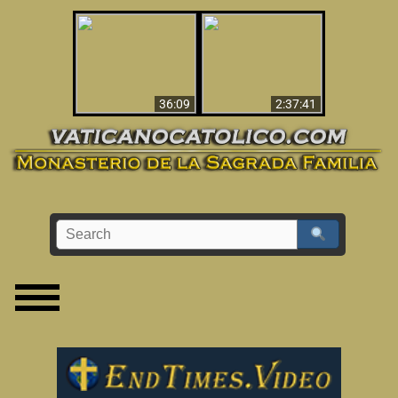
Le dispararon y vio el
Los ‘magos’ prueban
infierno - Video
la existencia del
impactante que
mundo espiritual
debería ver
36:09
2:37:41