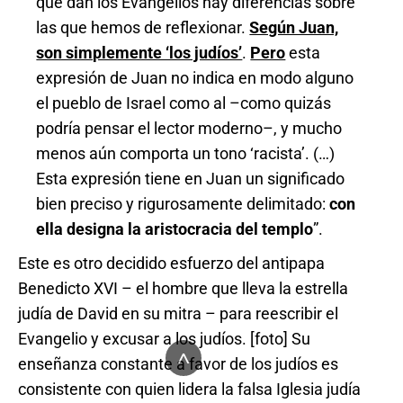
que dan los Evangelios hay diferencias sobre
las que hemos de reflexionar.
Según Juan,
son simplemente ‘los judíos’
.
Pero
esta
expresión de Juan no indica en modo alguno
el pueblo de Israel como al –como quizás
podría pensar el lector moderno–, y mucho
menos aún comporta un tono ‘racista’. (…)
Esta expresión tiene en Juan un significado
bien preciso y rigurosamente delimitado:
con
ella designa la aristocracia del templo
”.
Este es otro decidido esfuerzo del antipapa
Benedicto XVI – el hombre que lleva la estrella
judía de David en su mitra – para reescribir el
Evangelio y excusar a los judíos. [foto] Su
^
enseñanza constante a favor de los judíos es
consistente con quien lidera la falsa Iglesia judía