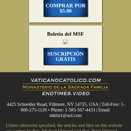
COMPRAR POR
$5.00
Boletín del MSF
SUSCRIPCIÓN
GRATIS
4425 Schneider Road, Fillmore, NY 14735, USA | Toll-Free: 1-
800-275-1126 • Phone: 1-585-567-4433 | Email:
mhfm1@aol.com
Unless otherwise specified, the articles and files on this website
are written by Bro. Michael Dimond and Bro. Peter Dimond.