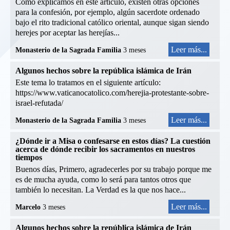
Como explicamos en este artículo, existen otras opciones
para la confesión, por ejemplo, algún sacerdote ordenado
bajo el rito tradicional católico oriental, aunque sigan siendo
herejes por aceptar las herejías...
Leer más...
Monasterio de la Sagrada Familia
3 meses
Algunos hechos sobre la república islámica de Irán
Este tema lo tratamos en el siguiente artículo:
https://www.vaticanocatolico.com/herejia-protestante-sobre-
israel-refutada/
Leer más...
Monasterio de la Sagrada Familia
3 meses
¿Dónde ir a Misa o confesarse en estos días? La cuestión
acerca de dónde recibir los sacramentos en nuestros
tiempos
Buenos días, Primero, agradecerles por su trabajo porque me
es de mucha ayuda, como lo será para tantos otros que
también lo necesitan. La Verdad es la que nos hace...
Leer más...
Marcelo
3 meses
Algunos hechos sobre la república islámica de Irán