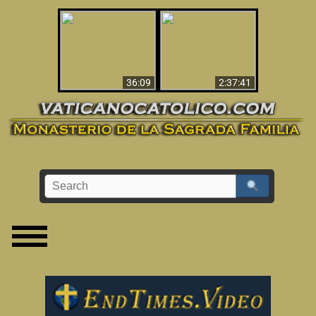
Le dispararon y vio el
Los ‘magos’ prueban
infierno - Video
la existencia del
impactante que
mundo espiritual
debería ver
36:09
2:37:41