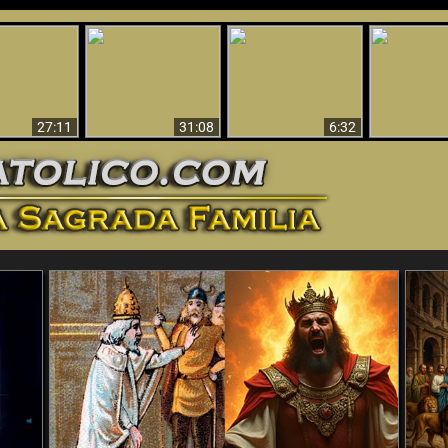
nticristo
Sorprendente
Por qué el infierno
¡¡Babilonia 
tificado!
Evidencia de Dios -
debe ser eterno
Ha Caí
27:11
31:08
6:32