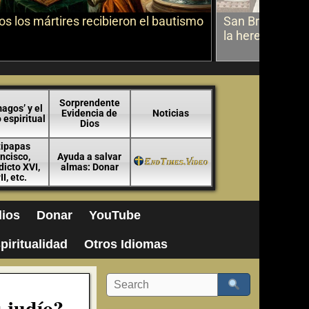
s los mártires recibieron el bautismo
San Bruno sobr
la herejía
Sorprendente
agos’ y el
Evidencia de
Noticias
espiritual
Dios
tipapas
ncisco,
Ayuda a salvar
icto XVI,
almas: Donar
II, etc.
ios
Donar
YouTube
piritualidad
Otros Idiomas
s judío?