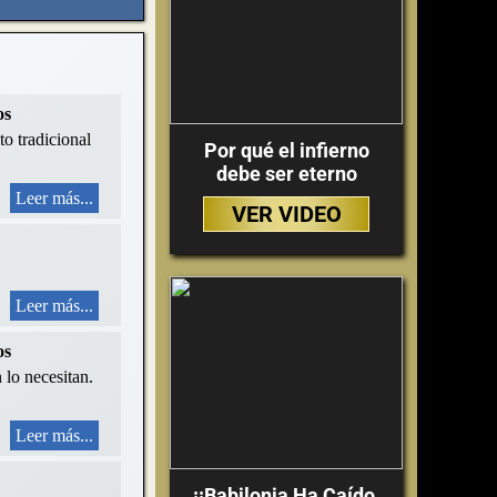
os
to tradicional
Por qué el infierno
debe ser eterno
Leer más...
VER VIDEO
Leer más...
os
 lo necesitan.
Leer más...
¡¡Babilonia Ha Caído,