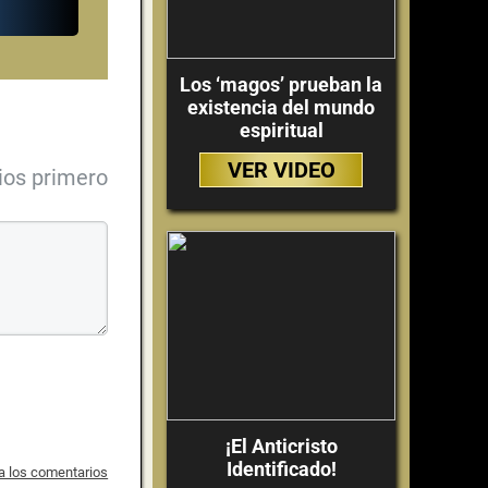
Los ‘magos’ prueban la
existencia del mundo
espiritual
VER VIDEO
ios primero
¡El Anticristo
Identificado!
 a los comentarios