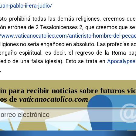
an-pablo-ii-era-judio/
isto prohibirá todas las demás religiones, creemos que
ión errónea de 2 Tesalonicenses 2, que creemos que se
//www.vaticanocatolico.com/anticristo-hombre-del-peca
ligiones no sería engañoso en absoluto. Las profecías so
engaño espiritual, es decir, el regreso de la Roma pa
edio de una falsa iglesia). Esto se trata en
Apocalypse
.
ín para recibir noticias sobre futuros vi
los de
vaticanocatolico.com