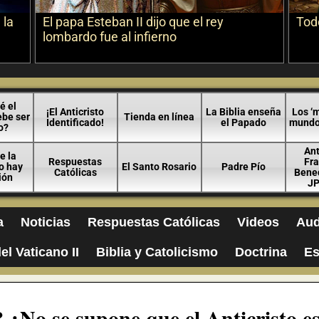
 la
El papa Esteban II dijo que el rey
Todo
lombardo fue al infierno
é el
¡El Anticristo
La Biblia enseña
Los ‘m
ebe ser
Tienda en línea
Identificado!
el Papado
mundo 
o?
An
e la
Respuestas
Fra
no hay
El Santo Rosario
Padre Pío
Católicas
Bened
ión
JP
a
Noticias
Respuestas Católicas
Videos
Aud
el Vaticano II
Biblia y Catolicismo
Doctrina
Es
 ¿No se supone que el Anticristo e