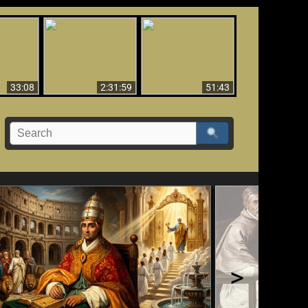
El Tercer Secreto de
Ha Caído,
Creación y Milagros -
Fátima - Edición
do!!
Versión abreviada
Final
33:08
2:31:59
51:43
>