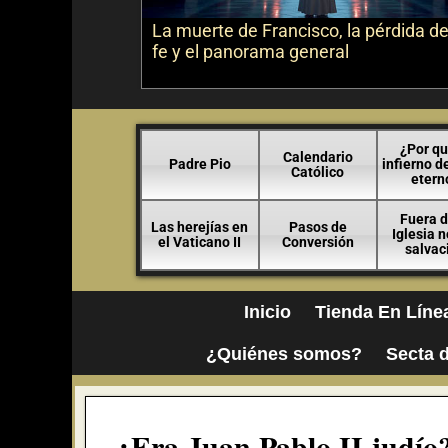
La muerte de Francisco, la pérdida de
fe y el panorama general
¿Por qu
Calendario
Padre Pio
infierno d
Católico
etern
Fuera d
Las herejías en
Pasos de
Iglesia 
el Vaticano II
Conversión
salvac
Inicio
Tienda En Líne
¿Quiénes somos?
Secta d
¿Era Juan Pablo II judío?