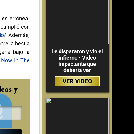
 es errónea.
 cumplió con
do/
Además,
bre la bestia
Le dispararon y vio el
gana bajo la
infierno - Video
 Now In The
impactante que
debería ver
VER VIDEO
deos y