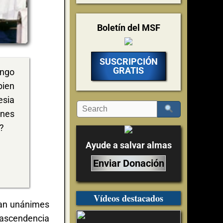
Boletín del MSF
SUSCRIPCIÓN
GRATIS
engo
bien
esia
ones
?
Ayude a salvar almas
Enviar Donación
Vídeos destacados
sean unánimes
endencia