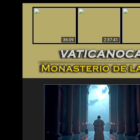
Le dispararon y vio el
Los ‘magos’ prueban
infierno - Video
¡El A
la existencia del
impactante que
Iden
mundo espiritual
debería ver
36:09
2:37:41
<