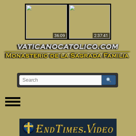
Le dispararon y vio el
Los ‘magos’ prueban
infierno - Video
la existencia del
impactante que
mundo espiritual
debería ver
36:09
2:37:41