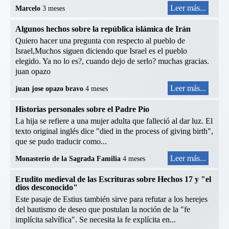
Leer más...
Marcelo
3 meses
Algunos hechos sobre la república islámica de Irán
Quiero hacer una pregunta con respecto al pueblo de
Israel,Muchos siguen diciendo que Israel es el pueblo
elegido. Ya no lo es?, cuando dejo de serlo? muchas gracias.
juan opazo
Leer más...
juan jose opazo bravo
4 meses
Historias personales sobre el Padre Pío
La hija se refiere a una mujer adulta que falleció al dar luz. El
texto original inglés dice "died in the process of giving birth",
que se pudo traducir como...
Leer más...
Monasterio de la Sagrada Familia
4 meses
Erudito medieval de las Escrituras sobre Hechos 17 y "el
dios desconocido"
Este pasaje de Estius también sirve para refutar a los herejes
del bautismo de deseo que postulan la noción de la "fe
implícita salvífica". Se necesita la fe explícita en...