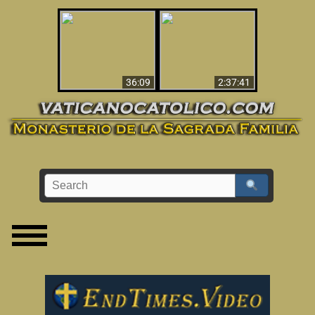
Le dispararon y vio el
Los ‘magos’ prueban
infierno - Video
la existencia del
impactante que
mundo espiritual
debería ver
36:09
2:37:41