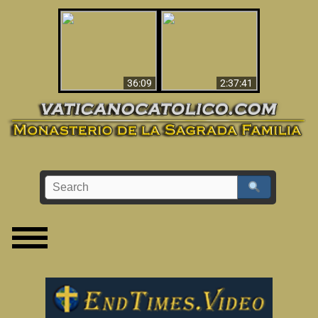
Le dispararon y vio el
Los ‘magos’ prueban
infierno - Video
la existencia del
impactante que
mundo espiritual
debería ver
36:09
2:37:41