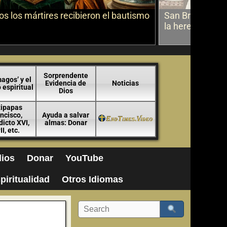
s los mártires recibieron el bautismo
San Bruno sobr
la herejía
Sorprendente
agos’ y el
Evidencia de
Noticias
espiritual
Dios
tipapas
ncisco,
Ayuda a salvar
icto XVI,
almas: Donar
II, etc.
ios
Donar
YouTube
piritualidad
Otros Idiomas