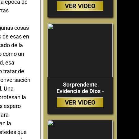
 la época de
VER VIDEO
rtas
lgunas cosas
s de esas en
cado de la
io como un
d, esa
 tratar de
 conversación
Sorprendente
l. Una
Evidencia de Dios -
profesan la
VER VIDEO
es espero
para
an la
ustedes que