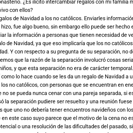
asterio. ¿Es ilícito intercambiar regalos con mi familia
vivo con ellos?
alos de Navidad a los no católicos. Enviarles informació
o hizo, fue algo bueno, sin embargo ello puede ser hecho 
viar la información a personas que tienen necesidad de ve
 de Navidad, ya que eso implicaría que los no católicos 
ad. Y con respecto a su pregunta de su separación, no d
os que la razón de la separación involucró cosas serias
 niños, y que esta separación no era de carácter temporal.
sí como lo hace cuando se les da un regalo de Navidad a u
 los no católicos, con personas que se encuentran en e
e no se pueda nunca cenar con una pareja separada, si e
só la separación pudiere ser resuelto y una reunión fuese
s que uno no debería tener encuentros navideños con los
ue en este caso suyo parece que el motivo de la cena no e
ncial o una resolución de las dificultades del pasado, s