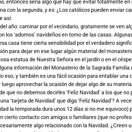
os, entonces sería algo que hay que evitar totalmente en
ona con la segunda, y es: ¿Los católicos pueden enviar ca
e así:
del año: caminar por el vecindario, gratamente se ven a
n los ‘adornos’ navideños en torno de las casas. Alguna
sa casa tiene cierta sensibilidad por el verdadero signifi
ión para dejar en ese lugar algún material del monaster
a estatua de Nuestra Señora en el jardín o en el céspe
guna información del Monasterio de la Sagrada Familia o
o eso, y también es una fácil ocasión para entablar una
c. y luego aprovechar la ocasión de dejar algo de su materia
 de que no debemos decirles ‘Feliz Navidad’ a los que no 
 una ‘tarjeta de Navidad’ que diga ‘Feliz Navidad’? A vec
idad la temporada dura unos 12 días si no me equivoco) 
er cierto contacto con amigos o familiares (que no profes
necesariamente algo relacionado con la Navidad. ¿Creen 