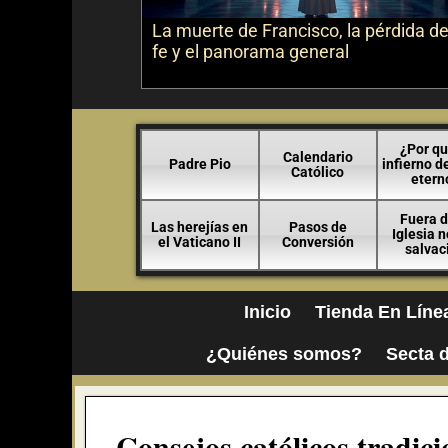
La muerte de Francisco, la pérdida de
fe y el panorama general
¿Por qu
Calendario
Padre Pio
infierno d
Católico
etern
Fuera d
Las herejías en
Pasos de
Iglesia 
el Vaticano II
Conversión
salvac
Inicio
Tienda En Líne
¿Quiénes somos?
Secta d
Consejos católicos tradic