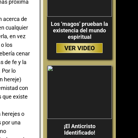
 más próxima
n acerca de
Los ‘magos’ prueban la
en cualquier
existencia del mundo
rla, en vez
espiritual
o los
VER VIDEO
ebería cenar
 de fe y la
 Por lo
n hereje)
nemistad con
s que existe
 herejes o
s por una
¡El Anticristo
ino
Identificado!