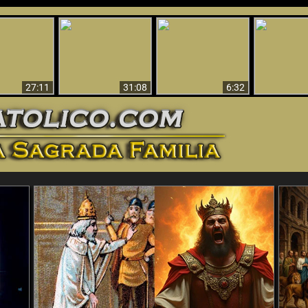
nticristo
Sorprendente
Por qué el infierno
¡¡Babilonia 
tificado!
Evidencia de Dios -
debe ser eterno
Ha Caí
27:11
31:08
6:32