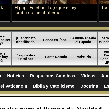
 la
El papa Esteban II dijo que el rey
Todo
lombardo fue al infierno
é el
¡El Anticristo
La Biblia enseña
Los ‘m
ebe ser
Tienda en línea
Identificado!
el Papado
mundo 
o?
An
e la
Respuestas
Fra
no hay
El Santo Rosario
Padre Pío
Católicas
Bened
ión
JP
a
Noticias
Respuestas Católicas
Videos
Aud
el Vaticano II
Biblia y Catolicismo
Doctrina
Es
ionales para el tiempo de Navidad