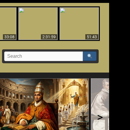
El Tercer Secreto de
Ha Caído,
Creación y Milagros -
Fátima - Edición
do!!
Versión abreviada
Final
33:08
2:31:59
51:43
>