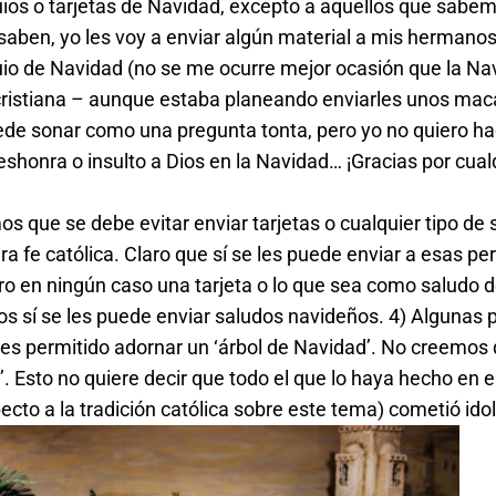
os o tarjetas de Navidad, excepto a aquellos que sabem
saben, yo les voy a enviar algún material a mis hermanos
equio de Navidad (no se me ocurre mejor ocasión que la Na
 cristiana – aunque estaba planeando enviarles unos mac
uede sonar como una pregunta tonta, pero yo no quiero hac
eshonra o insulto a Dios en la Navidad… ¡Gracias por cual
s que se debe evitar enviar tarjetas o cualquier tipo de
a fe católica. Claro que sí se les puede enviar a esas p
ro en ningún caso una tarjeta o lo que sea como saludo 
esos sí se les puede enviar saludos navideños. 4) Algunas
es permitido adornar un ‘árbol de Navidad’. No creemos
’. Esto no quiere decir que todo el que lo haya hecho en 
cto a la tradición católica sobre este tema) cometió idol