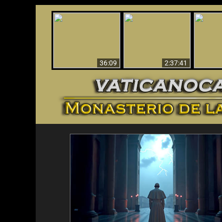
Le dispararon y vio el
Los ‘magos’ prueban
infierno - Video
¡El A
la existencia del
impactante que
Iden
mundo espiritual
debería ver
36:09
2:37:41
<