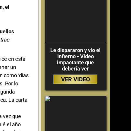
, el
uellos
 trae
Le dispararon y vio el
infierno - Video
ice en esta
impactante que
tener un
debería ver
en como ‘días
VER VIDEO
s. Por lo
segunda
ca. La carta
a vez que
alé el año