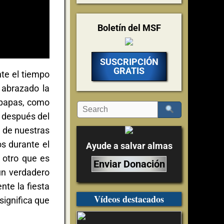
Boletín del MSF
SUSCRIPCIÓN
GRATIS
te el tiempo
 abrazado la
tipapas, como
a después del
n de nuestras
s durante el
Ayude a salvar almas
 otro que es
Enviar Donación
un verdadero
nte la fiesta
Vídeos destacados
significa que