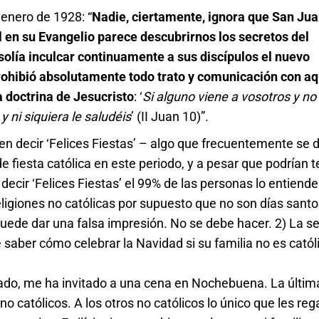
e enero de 1928: “
Nadie, ciertamente, ignora que San Juan
l en su Evangelio parece descubrirnos los secretos del
olía inculcar continuamente a sus discípulos el nuevo
prohibió absolutamente todo trato y comunicación con aq
a doctrina de Jesucristo
: ‘
Si alguno viene a vosotros y no
y ni siquiera le saludéis
’ (II Juan 10)”.
n decir ‘Felices Fiestas’ – algo que frecuentemente se d
e fiesta católica en este periodo, y a pesar que podrían 
 decir ‘Felices Fiestas’ el 99% de las personas lo entiend
religiones no católicas por supuesto que no son días santo
’ puede dar una falsa impresión. No se debe hacer. 2) La 
saber cómo celebrar la Navidad si su familia no es católi
ado, me ha invitado a una cena en Nochebuena. La últim
o católicos. A los otros no católicos lo único que les reg