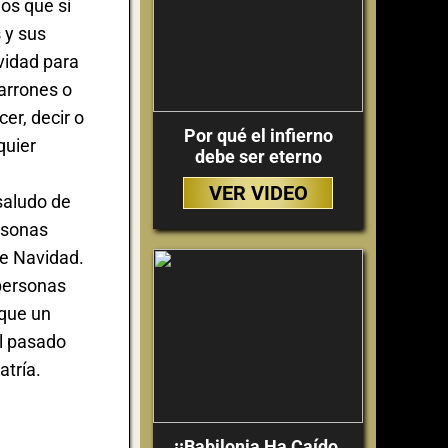
os que sí
 y sus
vidad para
arrones o
er, decir o
Por qué el infierno
quier
debe ser eterno
VER VIDEO
 saludo de
ersonas
de Navidad.
 personas
 que un
el pasado
atría.
¡¡Babilonia Ha Caído,