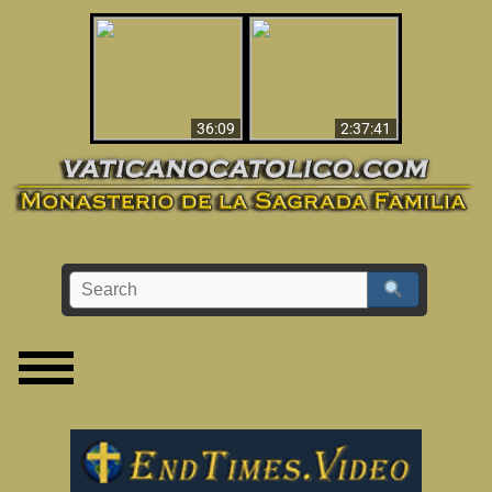
Le dispararon y vio el
Los ‘magos’ prueban
infierno - Video
la existencia del
impactante que
mundo espiritual
debería ver
36:09
2:37:41