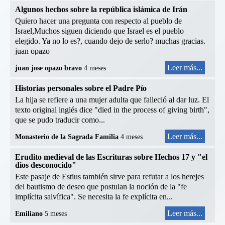
Algunos hechos sobre la república islámica de Irán
Quiero hacer una pregunta con respecto al pueblo de
Israel,Muchos siguen diciendo que Israel es el pueblo
elegido. Ya no lo es?, cuando dejo de serlo? muchas gracias.
juan opazo
Leer más...
juan jose opazo bravo
4 meses
Historias personales sobre el Padre Pío
La hija se refiere a una mujer adulta que falleció al dar luz. El
texto original inglés dice "died in the process of giving birth",
que se pudo traducir como...
Leer más...
Monasterio de la Sagrada Familia
4 meses
Erudito medieval de las Escrituras sobre Hechos 17 y "el
dios desconocido"
Este pasaje de Estius también sirve para refutar a los herejes
del bautismo de deseo que postulan la noción de la "fe
implícita salvífica". Se necesita la fe explícita en...
Leer más...
Emiliano
5 meses