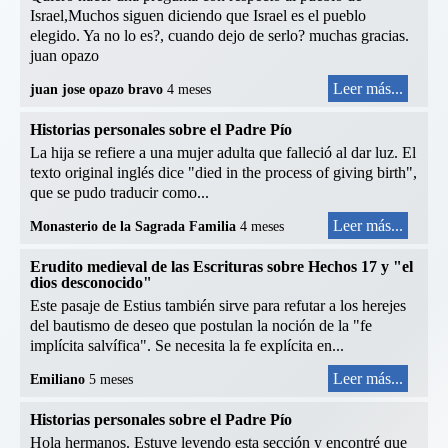
Israel,Muchos siguen diciendo que Israel es el pueblo
elegido. Ya no lo es?, cuando dejo de serlo? muchas gracias.
juan opazo
Leer más...
juan jose opazo bravo
4 meses
Historias personales sobre el Padre Pío
La hija se refiere a una mujer adulta que falleció al dar luz. El
texto original inglés dice "died in the process of giving birth",
que se pudo traducir como...
Leer más...
Monasterio de la Sagrada Familia
4 meses
Erudito medieval de las Escrituras sobre Hechos 17 y "el
dios desconocido"
Este pasaje de Estius también sirve para refutar a los herejes
del bautismo de deseo que postulan la noción de la "fe
implícita salvífica". Se necesita la fe explícita en...
Leer más...
Emiliano
5 meses
Historias personales sobre el Padre Pío
Hola hermanos. Estuve leyendo esta sección y encontré que