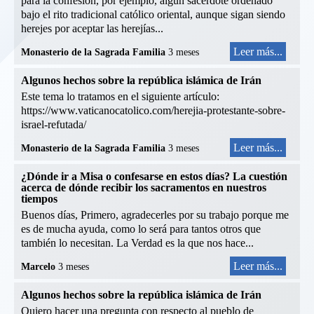
para la confesión, por ejemplo, algún sacerdote ordenado
bajo el rito tradicional católico oriental, aunque sigan siendo
herejes por aceptar las herejías...
Leer más...
Monasterio de la Sagrada Familia
3 meses
Algunos hechos sobre la república islámica de Irán
Este tema lo tratamos en el siguiente artículo:
https://www.vaticanocatolico.com/herejia-protestante-sobre-
israel-refutada/
Leer más...
Monasterio de la Sagrada Familia
3 meses
¿Dónde ir a Misa o confesarse en estos días? La cuestión
acerca de dónde recibir los sacramentos en nuestros
tiempos
Buenos días, Primero, agradecerles por su trabajo porque me
es de mucha ayuda, como lo será para tantos otros que
también lo necesitan. La Verdad es la que nos hace...
Leer más...
Marcelo
3 meses
Algunos hechos sobre la república islámica de Irán
Quiero hacer una pregunta con respecto al pueblo de