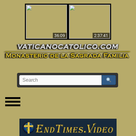
Le dispararon y vio el
Los ‘magos’ prueban
infierno - Video
la existencia del
impactante que
mundo espiritual
debería ver
36:09
2:37:41