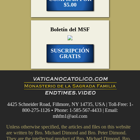
$5.00
Boletín del MSF
SUSCRIPCIÓN
GRATIS
4425 Schneider Road, Fillmore, NY 14735, USA | Toll-Free: 1-
800-275-1126 • Phone: 1-585-567-4433 | Email:
mhfm1@aol.com
Unless otherwise specified, the articles and files on this website
are written by Bro. Michael Dimond and Bro. Peter Dimond.
They are the intellectual product of Bro. Michael Dimond, Bro.