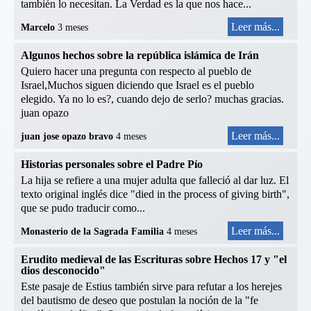
también lo necesitan. La Verdad es la que nos hace...
Leer más...
Marcelo
3 meses
Algunos hechos sobre la república islámica de Irán
Quiero hacer una pregunta con respecto al pueblo de
Israel,Muchos siguen diciendo que Israel es el pueblo
elegido. Ya no lo es?, cuando dejo de serlo? muchas gracias.
juan opazo
Leer más...
juan jose opazo bravo
4 meses
Historias personales sobre el Padre Pío
La hija se refiere a una mujer adulta que falleció al dar luz. El
texto original inglés dice "died in the process of giving birth",
que se pudo traducir como...
Leer más...
Monasterio de la Sagrada Familia
4 meses
Erudito medieval de las Escrituras sobre Hechos 17 y "el
dios desconocido"
Este pasaje de Estius también sirve para refutar a los herejes
del bautismo de deseo que postulan la noción de la "fe