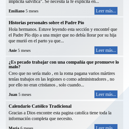
implícita salvífica". Se necesita la fe explícita en...
Leer más...
Emiliano
5 meses
Historias personales sobre el Padre Pío
Hola hermanos. Estuve leyendo esta sección y encontré que
el Padre Pío dijo a una mujer que no debía llorar por su hija
que murió en el parto ya que...
Leer más...
Anie
5 meses
¿Es pecado trabajar con una compañía que promueve lo
malo?
Creo que no sería malo , en la roma pagana varios mártires
tenías trabajos en las legiones o como administradores , no
por ello no eran cristianos , solo cuando...
Leer más...
Juan
5 meses
Calendario Católico Tradicional
Gracias a Dios encontre esta pagina catolíca tiene toda la
información completa que necesito.
Leer más...
Maria
6 meses