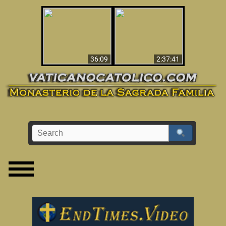
Le dispararon y vio el
Los ‘magos’ prueban
infierno - Video
la existencia del
impactante que
mundo espiritual
debería ver
36:09
2:37:41