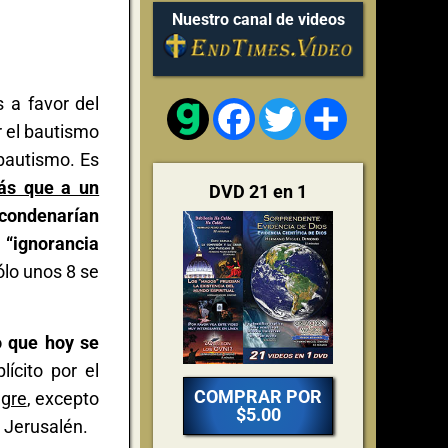
Nuestro canal de videos
 a favor del
Facebook
Twitter
Share
r el bautismo
 bautismo. Es
ás que a un
DVD 21 en 1
 condenarían
“ignorancia
ólo unos 8 se
o que hoy se
ícito por el
COMPRAR POR
ngre
, excepto
$5.00
 Jerusalén.