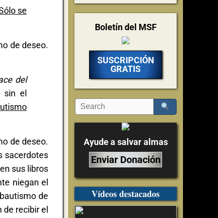
Sólo se
Boletín del MSF
mo de deseo.
SUSCRIPCIÓN
GRATIS
ace del
 sin el
autismo
mo de deseo.
Ayude a salvar almas
os sacerdotes
Enviar Donación
en sus libros
nte niegan el
Vídeos destacados
 bautismo de
de recibir el