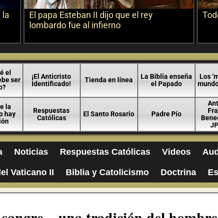
 la
El papa Esteban II dijo que el rey
Todo
lombardo fue al infierno
é el
¡El Anticristo
La Biblia enseña
Los ‘m
ebe ser
Tienda en línea
Identificado!
el Papado
mundo 
o?
An
e la
Respuestas
Fra
no hay
El Santo Rosario
Padre Pío
Católicas
Bened
ión
JP
a
Noticias
Respuestas Católicas
Videos
Aud
el Vaticano II
Biblia y Catolicismo
Doctrina
Es
 sangre – una tradición del hombre