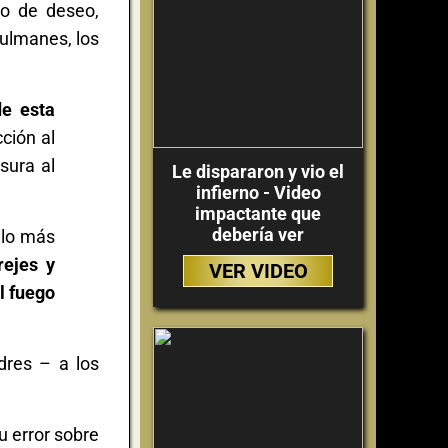
mo de deseo,
sulmanes, los
de esta
ción al
esura al
Le dispararon y vio el
infierno - Video
impactante que
debería ver
 lo más
rejes y
VER VIDEO
l fuego
res – a los
u error sobre