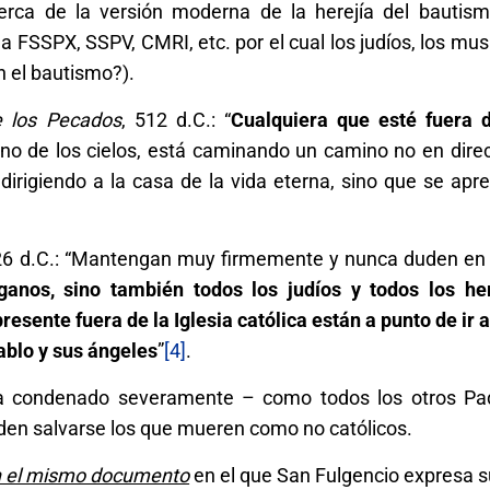
erca de la versión moderna de la herejía del bautis
 FSSPX, SSPV, CMRI, etc. por el cual los judíos, los mu
n el bautismo?).
e los Pecados
, 512 d.C.: “
Cualquiera que esté fuera 
eino de los cielos, está caminando un camino no en direc
á dirigiendo a la casa de la vida eterna, sino que se apr
26 d.C.: “Mantengan muy firmemente y nunca duden en
ganos, sino también todos los judíos y todos los he
esente fuera de la Iglesia católica están a punto de ir a
ablo y sus ángeles
”
[4]
.
a condenado severamente – como todos los otros Pad
en salvarse los que mueren como no católicos.
 el mismo documento
en el que San Fulgencio expresa s