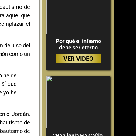
 bautismo de
ra aquel que
eemplazar el
Por qué el infierno
n del uso del
debe ser eterno
sión como un
VER VIDEO
o he de
 Sí que
e yo he
en el Jordán,
l bautismo de
l bautismo de
¡¡Babilonia Ha Caído,