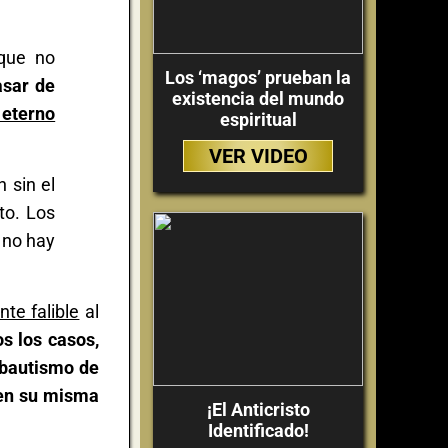
que no
Los ‘magos’ prueban la
asar de
existencia del mundo
 eterno
espiritual
VER VIDEO
 sin el
cto. Los
 no hay
nte falible
al
s los casos,
 bautismo de
 en su misma
¡El Anticristo
Identificado!