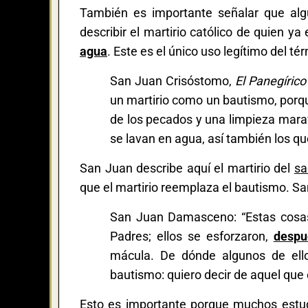
También es importante señalar que algu
describir el martirio católico de quien ya
agua
. Este es el único uso legítimo del té
San Juan Crisóstomo,
El Panegíric
un martirio como un bautismo, porque
de los pecados y una limpieza marav
se lavan en agua, así también los qu
San Juan describe aquí el martirio del
sa
que el martirio reemplaza el bautismo. 
San Juan Damasceno: “Estas cosas
Padres; ellos se esforzaron,
despu
mácula. De dónde algunos de ello
bautismo: quiero decir de aquel que e
Esto es importante porque muchos estud