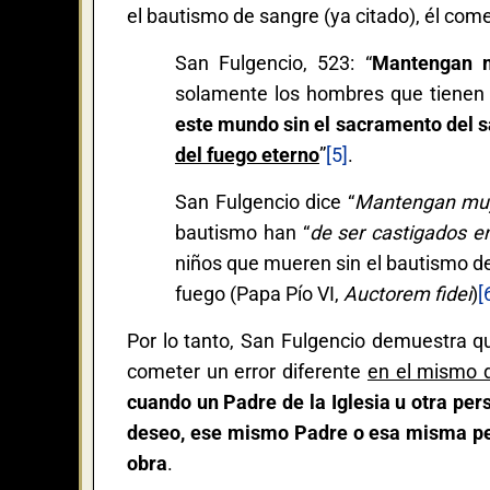
el bautismo de sangre (ya citado), él comet
San Fulgencio, 523: “
Mantengan 
solamente los hombres que tienen 
este mundo sin el sacramento del 
del fuego eterno
”
[5]
.
San Fulgencio dice “
Mantengan muy
bautismo han “
de ser castigados e
niños que mueren sin el bautismo des
fuego (Papa Pío VI,
Auctorem fidei
)
[
Por lo tanto, San Fulgencio demuestra q
cometer un error diferente
en el mismo
cuando un Padre de la Iglesia u otra per
deseo, ese mismo Padre o esa misma per
obra
.