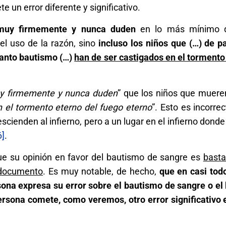
e un error diferente y significativo.
muy firmemente y nunca duden
en lo más mínimo 
el uso de la razón, sino
incluso los niños que
(…) de p
santo bautismo (…)
han de ser castigados en el tormento
 firmemente y nunca duden
” que los niños que mueren
n el tormento eterno del fuego eterno
”. Esto es incorre
cienden al infierno, pero a un lugar en el infierno donde
6]
.
ue su opinión en favor del bautismo de sangre es
basta
 documento
. Es muy notable, de hecho,
que en casi todo
sona expresa su error sobre el bautismo de sangre o el
sona comete, como veremos, otro error significativo