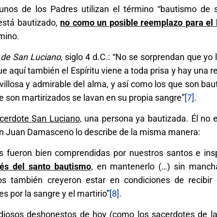
nos de los Padres utilizan el término “bautismo de 
 está bautizado,
no como un posible reemplazo para el
rmino.
o de San Luciano
, siglo 4 d.C.: “No se sorprendan que yo
 aquí también el Espíritu viene a toda prisa y hay una r
illosa y admirable del alma, y así como los que son bau
e son martirizados se lavan en su propia sangre”
[7]
.
cerdote San Luciano
, una persona ya bautizada. Él no 
San Juan Damasceno lo describe de la misma manera:
 fueron bien comprendidas por nuestros santos e ins
és del santo bautismo
, en mantenerlo (…) sin manch
s también creyeron estar en condiciones de recibir
s por la sangre y el martirio”
[8]
.
iosos deshonestos de hoy (como los sacerdotes de la