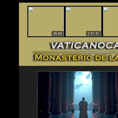
Le dispararon y vio el
Los ‘magos’ prueban
infierno - Video
¡El A
la existencia del
impactante que
Iden
mundo espiritual
debería ver
36:09
2:37:41
<