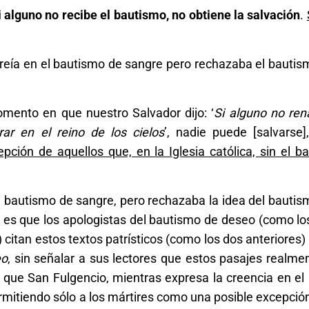
i alguno no recibe el bautismo, no obtiene la salvación
.
reía en el bautismo de sangre pero rechazaba el bautis
omento en que nuestro Salvador dijo: ‘
Si alguno no ren
rar en el reino de los cielos
’, nadie puede [salvarse],
pción de aquellos que, en la Iglesia católica, sin el b
 bautismo de sangre, pero rechazaba la idea del bautis
o es que los apologistas del bautismo de deseo (como l
 citan estos textos patrísticos (como los dos anteriores) 
eo
, sin señalar a sus lectores que estos pasajes realme
que San Fulgencio, mientras expresa la creencia en el
mitiendo sólo a los mártires como una posible excepción 