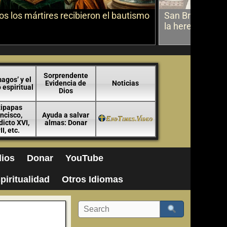
s los mártires recibieron el bautismo
San Bruno sobr
la herejía
Sorprendente
agos’ y el
Evidencia de
Noticias
espiritual
Dios
tipapas
ncisco,
Ayuda a salvar
icto XVI,
almas: Donar
II, etc.
ios
Donar
YouTube
piritualidad
Otros Idiomas