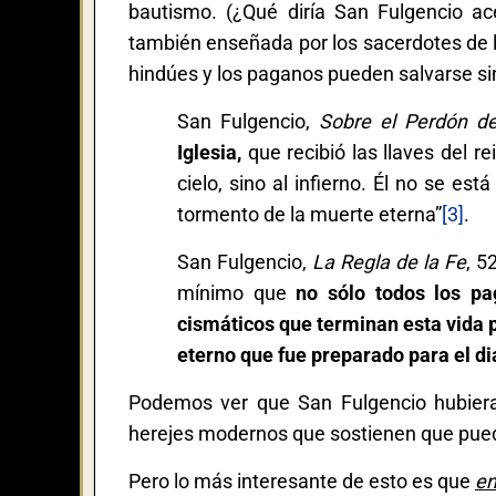
bautismo. (¿Qué diría San Fulgencio ac
también enseñada por los sacerdotes de la
hindúes y los paganos pueden salvarse si
San Fulgencio,
Sobre el Perdón d
Iglesia,
que recibió las llaves del r
cielo, sino al infierno. Él no se est
tormento de la muerte eterna”
[3]
.
San Fulgencio,
La Regla de la Fe
, 5
mínimo que
no sólo todos los pa
cismáticos que terminan esta vida pr
eterno
que fue preparado para el di
Podemos ver que San Fulgencio hubier
herejes modernos que sostienen que pued
Pero lo más interesante de esto es que
en