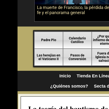
La muerte de Francisco, la pérdida de
fe y el panorama general
¿Por qu
Calendario
Padre Pio
infierno d
Católico
etern
Fuera d
Las herejías en
Pasos de
Iglesia 
el Vaticano II
Conversión
salvac
Inicio
Tienda En Líne
¿Quiénes somos?
Secta d
La teoría del bautismo de