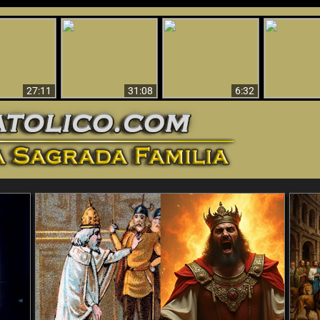
nticristo
Sorprendente
Por qué el infierno
¡¡Babilonia 
tificado!
Evidencia de Dios -
debe ser eterno
Ha Caí
27:11
31:08
6:32