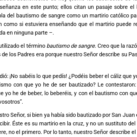
nseñanza en este punto; ellos citan un pasaje sobre el
a del bautismo de sangre como un martirio católico pa
an como si estuviera enseñando que el martirio puede r
da en ninguna parte –.
tilizado el término
bautismo de sangre
. Creo que la razó
 de los Padres era porque nuestro Señor describe su Pa
ió: ¡No sabéis lo que pedís! ¿Podéis beber el cáliz que y
tismo con que yo he de ser bautizado? Le contestaron:
ue yo he de beber, lo beberéis, y con el bautismo con qu
vosotros”.
ro Señor, si bien ya había sido bautizado por San Juan 
ibir. Éste es su martirio en la cruz, y no un sustituto de
re, no el primero. Por lo tanto, nuestro Señor describe e