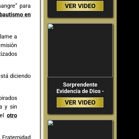
VER VIDEO
sangre” para
 bautismo en
 llame a
emisión
tizados
está diciendo
Sorprendente
Evidencia de Dios -
pirados
VER VIDEO
a y sin
 el
otro
 Fraternidad