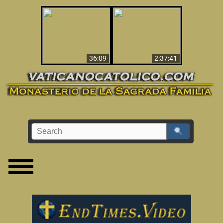
Le dispararon y vio el
Los ‘magos’ prueban
infierno - Video
la existencia del
impactante que
mundo espiritual
debería ver
36:09
2:37:41