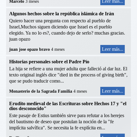
Leer más...
Marcelo
3 meses
Algunos hechos sobre la república islámica de Irán
Quiero hacer una pregunta con respecto al pueblo de
Israel,Muchos siguen diciendo que Israel es el pueblo
elegido. Ya no lo es?, cuando dejo de serlo? muchas gracias.
juan opazo
Leer más...
juan jose opazo bravo
4 meses
Historias personales sobre el Padre Pío
La hija se refiere a una mujer adulta que falleció al dar luz. El
texto original inglés dice "died in the process of giving birth",
que se pudo traducir como...
Leer más...
Monasterio de la Sagrada Familia
4 meses
Erudito medieval de las Escrituras sobre Hechos 17 y "el
dios desconocido"
Este pasaje de Estius también sirve para refutar a los herejes
del bautismo de deseo que postulan la noción de la "fe
implícita salvífica". Se necesita la fe explícita en...