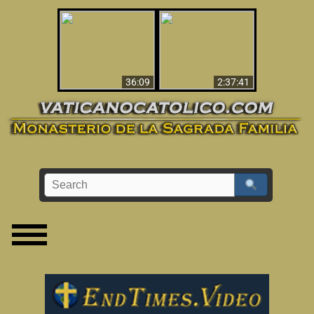
Le dispararon y vio el
Los ‘magos’ prueban
infierno - Video
la existencia del
impactante que
mundo espiritual
debería ver
36:09
2:37:41