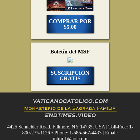
COMPRAR POR
$5.00
Boletín del MSF
SUSCRIPCIÓN
GRATIS
4425 Schneider Road, Fillmore, NY 14735, USA | Toll-Free: 1-
800-275-1126 • Phone: 1-585-567-4433 | Email:
mhfm1@aol.com