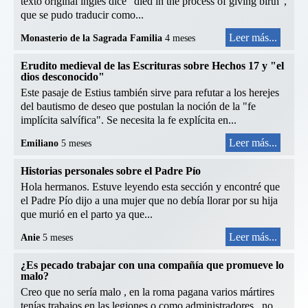
texto original inglés dice "died in the process of giving birth",
que se pudo traducir como...
Leer más...
Monasterio de la Sagrada Familia
4 meses
Erudito medieval de las Escrituras sobre Hechos 17 y "el
dios desconocido"
Este pasaje de Estius también sirve para refutar a los herejes
del bautismo de deseo que postulan la noción de la "fe
implícita salvífica". Se necesita la fe explícita en...
Leer más...
Emiliano
5 meses
Historias personales sobre el Padre Pío
Hola hermanos. Estuve leyendo esta sección y encontré que
el Padre Pío dijo a una mujer que no debía llorar por su hija
que murió en el parto ya que...
Leer más...
Anie
5 meses
¿Es pecado trabajar con una compañía que promueve lo
malo?
Creo que no sería malo , en la roma pagana varios mártires
tenías trabajos en las legiones o como administradores , no