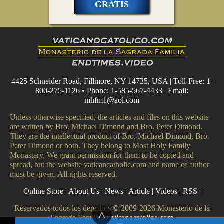
GRATIS
4425 Schneider Road, Fillmore, NY 14735, USA | Toll-Free: 1-
800-275-1126 • Phone: 1-585-567-4433 | Email:
mhfm1@aol.com
Unless otherwise specified, the articles and files on this website
are written by Bro. Michael Dimond and Bro. Peter Dimond.
They are the intellectual product of Bro. Michael Dimond, Bro.
Peter Dimond or both. They belong to Most Holy Family
Monastery. We grant permission for them to be copied and
spread, but the website vaticancatholic.com and name of author
must be given. All rights reserved.
Online Store
|
About Us
|
News
|
Article
|
Videos
|
RSS
|
Reservados todos los derechos © 2009-2026 Monasterio de la
^
Sagrada Familia |
vaticanocatolico.com
Correo electrónico
¿Cuál es su mensaje?
Teléfono (opcional)
No country selected