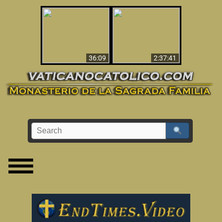
Le dispararon y vio el
Los ‘magos’ prueban
infierno - Video
la existencia del
impactante que
mundo espiritual
debería ver
36:09
2:37:41