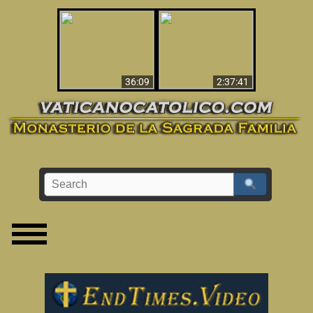
Le dispararon y vio el
Los ‘magos’ prueban
infierno - Video
la existencia del
impactante que
mundo espiritual
debería ver
36:09
2:37:41