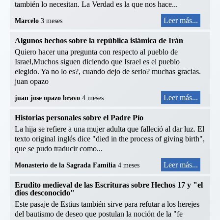
también lo necesitan. La Verdad es la que nos hace...
Leer más...
Marcelo
3 meses
Algunos hechos sobre la república islámica de Irán
Quiero hacer una pregunta con respecto al pueblo de
Israel,Muchos siguen diciendo que Israel es el pueblo
elegido. Ya no lo es?, cuando dejo de serlo? muchas gracias.
juan opazo
Leer más...
juan jose opazo bravo
4 meses
Historias personales sobre el Padre Pío
La hija se refiere a una mujer adulta que falleció al dar luz. El
texto original inglés dice "died in the process of giving birth",
que se pudo traducir como...
Leer más...
Monasterio de la Sagrada Familia
4 meses
Erudito medieval de las Escrituras sobre Hechos 17 y "el
dios desconocido"
Este pasaje de Estius también sirve para refutar a los herejes
del bautismo de deseo que postulan la noción de la "fe