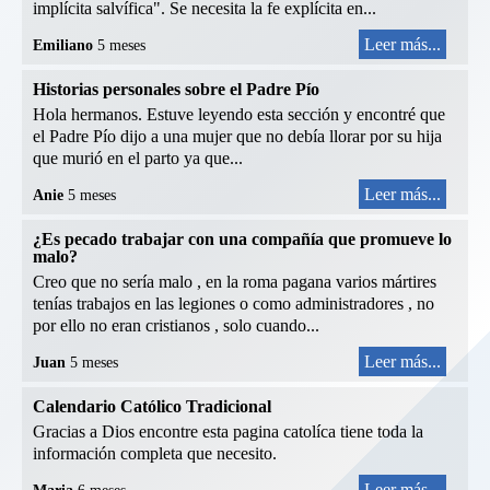
implícita salvífica". Se necesita la fe explícita en...
Leer más...
Emiliano
5 meses
Historias personales sobre el Padre Pío
Hola hermanos. Estuve leyendo esta sección y encontré que
el Padre Pío dijo a una mujer que no debía llorar por su hija
que murió en el parto ya que...
Leer más...
Anie
5 meses
¿Es pecado trabajar con una compañía que promueve lo
malo?
Creo que no sería malo , en la roma pagana varios mártires
tenías trabajos en las legiones o como administradores , no
por ello no eran cristianos , solo cuando...
Leer más...
Juan
5 meses
Calendario Católico Tradicional
Gracias a Dios encontre esta pagina catolíca tiene toda la
información completa que necesito.
Leer más...