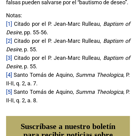
falsas pueden salvarse por el “bautismo de deseo”.
Notas:
[1]
Citado por el P. Jean‐Marc Rulleau,
Baptism of
Desire
, pp. 55‐56.
[2]
Citado por el P. Jean‐Marc Rulleau,
Baptism of
Desire
, p. 55.
[3]
Citado por el P. Jean‐Marc Rulleau,
Baptism of
Desire
, p. 55.
[4]
Santo Tomás de Aquino,
Summa Theologica
, P.
II-II, q. 2, a. 7.
[5]
Santo Tomás de Aquino,
Summa Theologica
, P.
II-II, q. 2, a. 8.
Suscríbase a nuestro boletín
para recibir noticias sobre