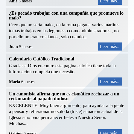
Leer más...
Anie
5 meses
¿Es pecado trabajar con una compañía que promueve lo
malo?
Creo que no sería malo , en la roma pagana varios mártires
tenías trabajos en las legiones o como administradores , no
por ello no eran cristianos , solo cuando...
Leer más...
Juan
5 meses
Calendario Católico Tradicional
Gracias a Dios encontre esta pagina catolíca tiene toda la
información completa que necesito.
Leer más...
Maria
6 meses
Un canonista afirma que no es cismático rechazar a un
reclamante al papado dudoso
EXCELENTE. Muy buen argumento, para ayudar a la gente
a pensar y reflexionar no solo la (triste) situación actual de la
Iglesia sino para permanecer fieles a Nuestro Señor.
Muchas...
Leer más...
Gabino
6 meses