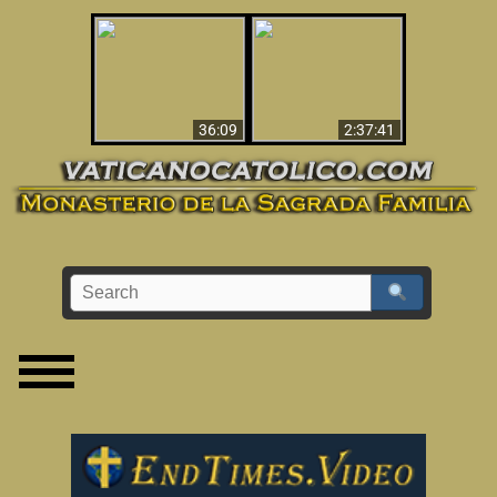
Le dispararon y vio el
Los ‘magos’ prueban
infierno - Video
la existencia del
impactante que
mundo espiritual
debería ver
36:09
2:37:41