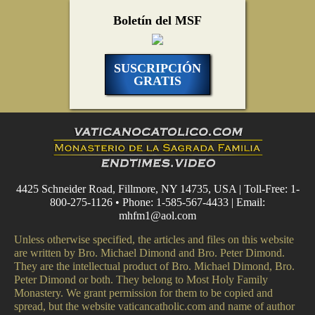
Boletín del MSF
SUSCRIPCIÓN
GRATIS
4425 Schneider Road, Fillmore, NY 14735, USA | Toll-Free: 1-
800-275-1126 • Phone: 1-585-567-4433 | Email:
mhfm1@aol.com
Unless otherwise specified, the articles and files on this website
are written by Bro. Michael Dimond and Bro. Peter Dimond.
They are the intellectual product of Bro. Michael Dimond, Bro.
Peter Dimond or both. They belong to Most Holy Family
Monastery. We grant permission for them to be copied and
spread, but the website vaticancatholic.com and name of author