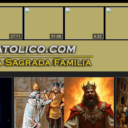
nticristo
Sorprendente
Por qué el infierno
¡¡Babilonia 
tificado!
Evidencia de Dios -
debe ser eterno
Ha Caí
27:11
31:08
6:32