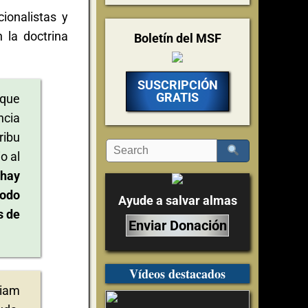
ionalistas y
 la doctrina
Boletín del MSF
SUSCRIPCIÓN
GRATIS
 que
ncia
ribu
o al
 hay
modo
Ayude a salvar almas
s de
Enviar Donación
Vídeos destacados
tiam