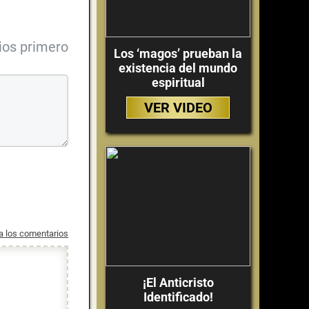
ios primero
Los ‘magos’ prueban la
existencia del mundo
espiritual
VER VIDEO
 a los comentarios
¡El Anticristo
Identificado!