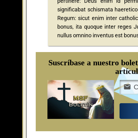
pertinere: Deus enim id permitt
significabat schismata haereticor
Regum: sicut enim inter catholic
bonus, ita quoque inter reges J
nullus omnino inventus est bonus
Suscríbase a nuestro bolet
artícu