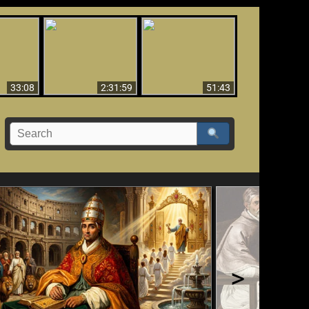
El Tercer Secreto de
Ha Caído,
Creación y Milagros -
Fátima - Edición
do!!
Versión abreviada
Final
33:08
2:31:59
51:43
>