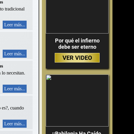
os
to tradicional
Leer más...
Por qué el infierno
debe ser eterno
Leer más...
VER VIDEO
os
 lo necesitan.
Leer más...
o es?, cuando
Leer más...
¡¡Babilonia Ha Caído,