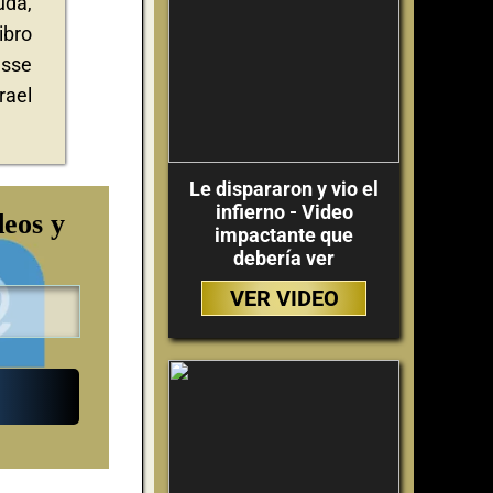
uda,
ibro
esse
rael
Le dispararon y vio el
infierno - Video
deos y
impactante que
debería ver
VER VIDEO