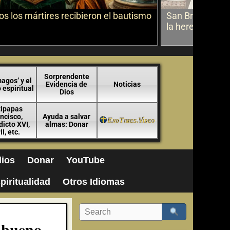
s los mártires recibieron el bautismo
San Bruno sobr
la herejía
Sorprendente
agos’ y el
Evidencia de
Noticias
espiritual
Dios
tipapas
ncisco,
Ayuda a salvar
icto XVI,
almas: Donar
II, etc.
ios
Donar
YouTube
piritualidad
Otros Idiomas
r bueno