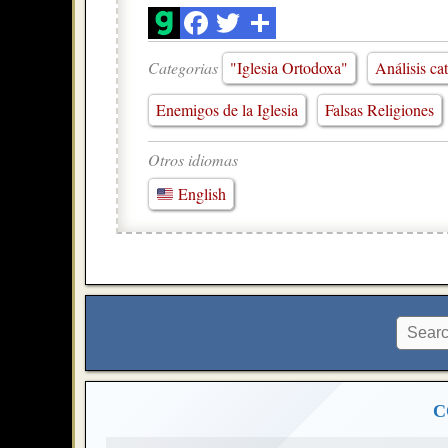
Categorias
"Iglesia Ortodoxa"
Análisis ca
Enemigos de la Iglesia
Falsas Religiones
Otros idiomas
English
C