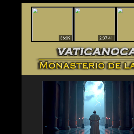
Le dispararon y vio el
Los ‘magos’ prueban
infierno - Video
¡El A
la existencia del
impactante que
Iden
mundo espiritual
debería ver
36:09
2:37:41
<