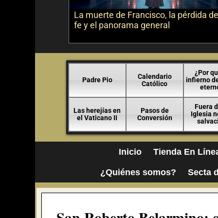
La muerte de Francisco, la pérdida de
fe y el panorama general
¿Por qu
Calendario
Padre Pio
infierno d
Católico
etern
Fuera d
Las herejías en
Pasos de
Iglesia 
el Vaticano II
Conversión
salvac
Inicio
Tienda En Líne
¿Quiénes somos?
Secta d
San Roberto Belarmino: e