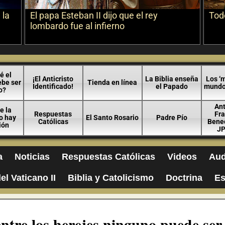
 la
El papa Esteban II dijo que el rey
Todo
lombardo fue al infierno
é el
¡El Anticristo
La Biblia enseña
Los ‘m
ebe ser
Tienda en línea
Identificado!
el Papado
mundo 
o?
An
e la
Respuestas
Fra
no hay
El Santo Rosario
Padre Pío
Católicas
Bened
ión
JP
a
Noticias
Respuestas Católicas
Videos
Aud
el Vaticano II
Biblia y Catolicismo
Doctrina
Es
ntre los herejes ninguno puede se