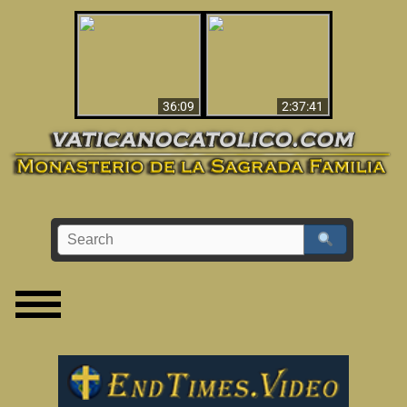
Le dispararon y vio el
Los ‘magos’ prueban
infierno - Video
la existencia del
impactante que
mundo espiritual
debería ver
36:09
2:37:41