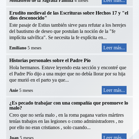
Leer más...
Monasterio de la Sagrada Familia
4 meses
Erudito medieval de las Escrituras sobre Hechos 17 y "el
dios desconocido"
Este pasaje de Estius también sirve para refutar a los herejes
del bautismo de deseo que postulan la noción de la "fe
implícita salvífica". Se necesita la fe explícita en...
Leer más...
Emiliano
5 meses
Historias personales sobre el Padre Pío
Hola hermanos. Estuve leyendo esta sección y encontré que
el Padre Pío dijo a una mujer que no debía llorar por su hija
que murió en el parto ya que...
Leer más...
Anie
5 meses
¿Es pecado trabajar con una compañía que promueve lo
malo?
Creo que no sería malo , en la roma pagana varios mártires
tenías trabajos en las legiones o como administradores , no
por ello no eran cristianos , solo cuando...
Leer más...
Juan
5 meses