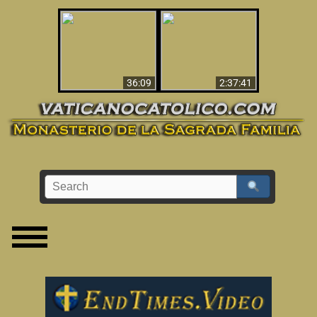
Le dispararon y vio el
Los ‘magos’ prueban
infierno - Video
la existencia del
impactante que
mundo espiritual
debería ver
36:09
2:37:41