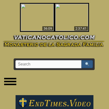
Le dispararon y vio el
Los ‘magos’ prueban
infierno - Video
la existencia del
impactante que
mundo espiritual
debería ver
36:09
2:37:41