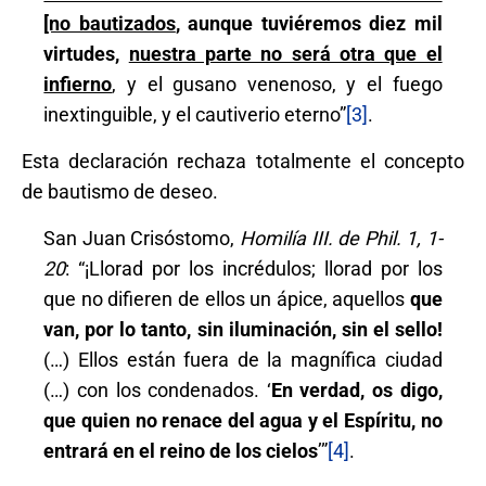
[no bautizados
, aunque tuviéremos diez mil
virtudes,
nuestra parte no será otra que el
infierno
, y el gusano venenoso, y el fuego
inextinguible, y el cautiverio eterno”
[3]
.
Esta declaración rechaza totalmente el concepto
de bautismo de deseo.
San Juan Crisóstomo,
Homilía III. de Phil. 1, 1-
20
: “¡Llorad por los incrédulos; llorad por los
que no difieren de ellos un ápice, aquellos
que
van, por lo tanto, sin iluminación, sin el sello!
(…) Ellos están fuera de la magnífica ciudad
(…) con los condenados. ‘
En verdad, os digo,
que quien no renace del agua y el Espíritu, no
entrará en el reino de los cielos
’”
[4]
.