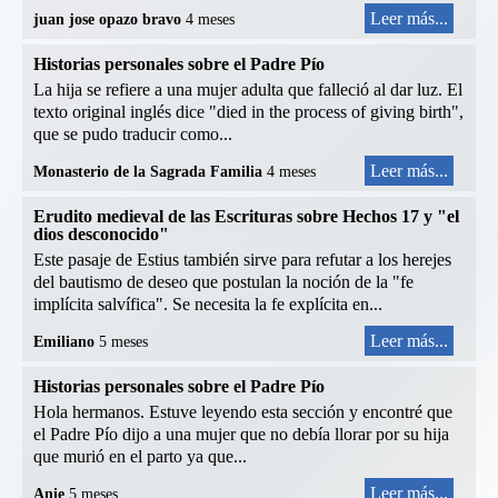
Leer más...
juan jose opazo bravo
4 meses
Historias personales sobre el Padre Pío
La hija se refiere a una mujer adulta que falleció al dar luz. El
texto original inglés dice "died in the process of giving birth",
que se pudo traducir como...
Leer más...
Monasterio de la Sagrada Familia
4 meses
Erudito medieval de las Escrituras sobre Hechos 17 y "el
dios desconocido"
Este pasaje de Estius también sirve para refutar a los herejes
del bautismo de deseo que postulan la noción de la "fe
implícita salvífica". Se necesita la fe explícita en...
Leer más...
Emiliano
5 meses
Historias personales sobre el Padre Pío
Hola hermanos. Estuve leyendo esta sección y encontré que
el Padre Pío dijo a una mujer que no debía llorar por su hija
que murió en el parto ya que...
Leer más...
Anie
5 meses