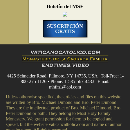
Boletín del MSF
SUSCRIPCIÓN
GRATIS
4425 Schneider Road, Fillmore, NY 14735, USA | Toll-Free: 1-
800-275-1126 • Phone: 1-585-567-4433 | Email:
mhfm1@aol.com
Unless otherwise specified, the articles and files on this website
are written by Bro. Michael Dimond and Bro. Peter Dimond.
They are the intellectual product of Bro. Michael Dimond, Bro.
Peter Dimond or both. They belong to Most Holy Family
Monastery. We grant permission for them to be copied and
spread, but the website vaticancatholic.com and name of author
must be given. All rights reserved.