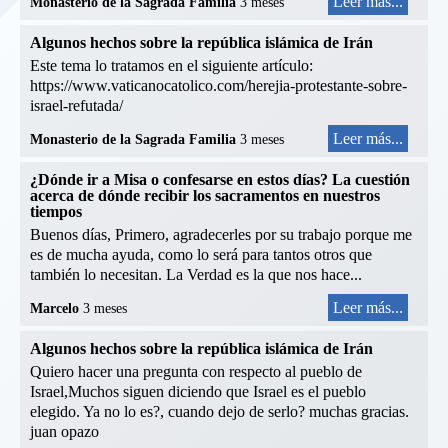
Leer más...
Monasterio de la Sagrada Familia
3 meses
Algunos hechos sobre la república islámica de Irán
Este tema lo tratamos en el siguiente artículo:
https://www.vaticanocatolico.com/herejia-protestante-sobre-
israel-refutada/
Leer más...
Monasterio de la Sagrada Familia
3 meses
¿Dónde ir a Misa o confesarse en estos días? La cuestión
acerca de dónde recibir los sacramentos en nuestros
tiempos
Buenos días, Primero, agradecerles por su trabajo porque me
es de mucha ayuda, como lo será para tantos otros que
también lo necesitan. La Verdad es la que nos hace...
Leer más...
Marcelo
3 meses
Algunos hechos sobre la república islámica de Irán
Quiero hacer una pregunta con respecto al pueblo de
Israel,Muchos siguen diciendo que Israel es el pueblo
elegido. Ya no lo es?, cuando dejo de serlo? muchas gracias.
juan opazo