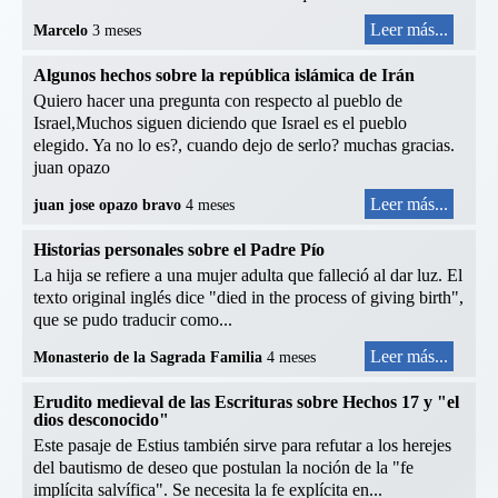
Leer más...
Marcelo
3 meses
Algunos hechos sobre la república islámica de Irán
Quiero hacer una pregunta con respecto al pueblo de
Israel,Muchos siguen diciendo que Israel es el pueblo
elegido. Ya no lo es?, cuando dejo de serlo? muchas gracias.
juan opazo
Leer más...
juan jose opazo bravo
4 meses
Historias personales sobre el Padre Pío
La hija se refiere a una mujer adulta que falleció al dar luz. El
texto original inglés dice "died in the process of giving birth",
que se pudo traducir como...
Leer más...
Monasterio de la Sagrada Familia
4 meses
Erudito medieval de las Escrituras sobre Hechos 17 y "el
dios desconocido"
Este pasaje de Estius también sirve para refutar a los herejes
del bautismo de deseo que postulan la noción de la "fe
implícita salvífica". Se necesita la fe explícita en...