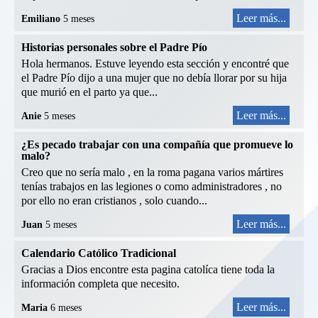
Leer más...
Emiliano
5 meses
Historias personales sobre el Padre Pío
Hola hermanos. Estuve leyendo esta sección y encontré que
el Padre Pío dijo a una mujer que no debía llorar por su hija
que murió en el parto ya que...
Leer más...
Anie
5 meses
¿Es pecado trabajar con una compañía que promueve lo
malo?
Creo que no sería malo , en la roma pagana varios mártires
tenías trabajos en las legiones o como administradores , no
por ello no eran cristianos , solo cuando...
Leer más...
Juan
5 meses
Calendario Católico Tradicional
Gracias a Dios encontre esta pagina catolíca tiene toda la
información completa que necesito.
Leer más...
Maria
6 meses