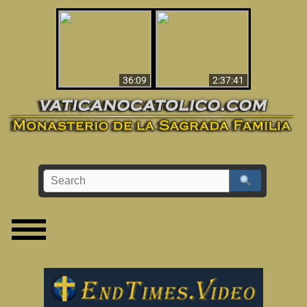
Le dispararon y vio el
Los ‘magos’ prueban
infierno - Video
la existencia del
impactante que
mundo espiritual
debería ver
36:09
2:37:41