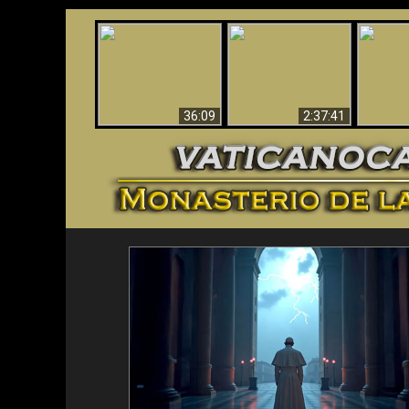
Le dispararon y vio el
Los ‘magos’ prueban
infierno - Video
¡El A
la existencia del
impactante que
Iden
mundo espiritual
debería ver
36:09
2:37:41
<