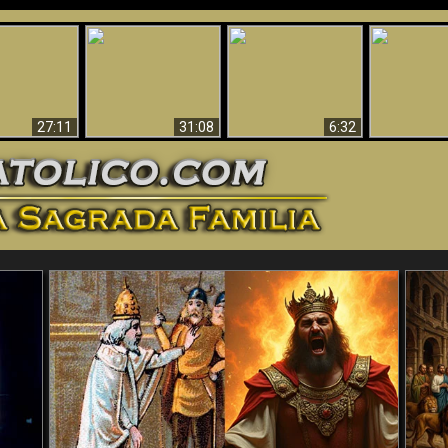
nticristo
Sorprendente
Por qué el infierno
¡¡Babilonia 
tificado!
Evidencia de Dios -
debe ser eterno
Ha Caí
27:11
31:08
6:32