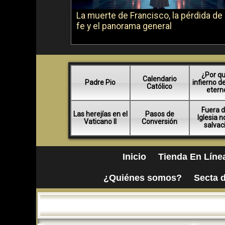
La muerte de Francisco, la pérdida de 
fe y el panorama general
¿Por qu
Calendario
Padre Pio
infierno d
Católico
etern
Fuera d
Las herejías en el
Pasos de
Iglesia 
Vaticano II
Conversión
salvac
Inicio
Tienda En Líne
¿Quiénes somos?
Secta d