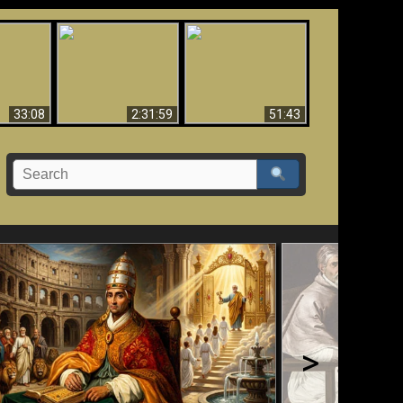
Ha Caído,
El Tercer Secreto de
Creación y Milagros -
do!!
Fátima - Edición Final
Versión abreviada
33:08
2:31:59
51:43
>