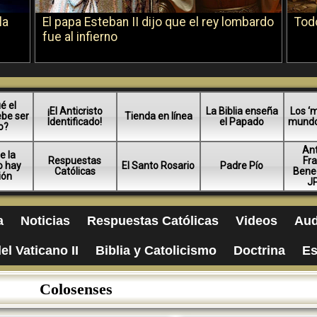
la
El papa Esteban II dijo que el rey lombardo
Todo
fue al infierno
é el
¡El Anticristo
La Biblia enseña
Los ‘m
ebe ser
Tienda en línea
Identificado!
el Papado
mundo 
o?
An
e la
Respuestas
Fra
no hay
El Santo Rosario
Padre Pío
Católicas
Bened
ión
JP
a
Noticias
Respuestas Católicas
Videos
Aud
el Vaticano II
Biblia y Catolicismo
Doctrina
Es
Colosenses