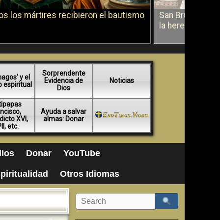
s los mártires recibieron el bautismo
San Bruno sobr
la herejía
Sorprendente
agos’ y el
Evidencia de
Noticias
espiritual
Dios
tipapas
ncisco,
Ayuda a salvar
icto XVI,
almas: Donar
II, etc.
ios
Donar
YouTube
piritualidad
Otros Idiomas