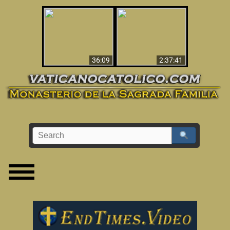
Le dispararon y vio el
Los ‘magos’ prueban
infierno - Video
la existencia del
impactante que
mundo espiritual
debería ver
36:09
2:37:41