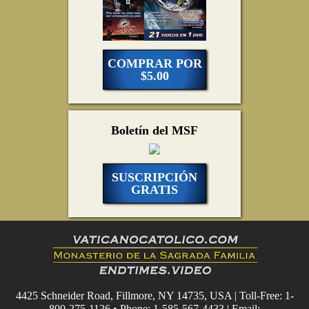
COMPRAR POR
$5.00
Boletín del MSF
SUSCRIPCIÓN
GRATIS
4425 Schneider Road, Fillmore, NY 14735, USA | Toll-Free: 1-
800-275-1126 • Phone: 1-585-567-4433 | Email: