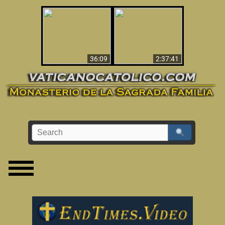
Le dispararon y vio el
Los ‘magos’ prueban
infierno - Video
la existencia del
impactante que
mundo espiritual
debería ver
36:09
2:37:41