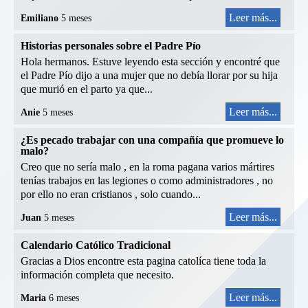
Leer más...
Emiliano
5 meses
Historias personales sobre el Padre Pío
Hola hermanos. Estuve leyendo esta sección y encontré que
el Padre Pío dijo a una mujer que no debía llorar por su hija
que murió en el parto ya que...
Leer más...
Anie
5 meses
¿Es pecado trabajar con una compañía que promueve lo
malo?
Creo que no sería malo , en la roma pagana varios mártires
tenías trabajos en las legiones o como administradores , no
por ello no eran cristianos , solo cuando...
Leer más...
Juan
5 meses
Calendario Católico Tradicional
Gracias a Dios encontre esta pagina catolíca tiene toda la
información completa que necesito.
Leer más...
Maria
6 meses