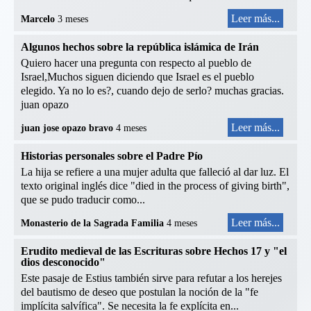
Leer más...
Marcelo
3 meses
Algunos hechos sobre la república islámica de Irán
Quiero hacer una pregunta con respecto al pueblo de
Israel,Muchos siguen diciendo que Israel es el pueblo
elegido. Ya no lo es?, cuando dejo de serlo? muchas gracias.
juan opazo
Leer más...
juan jose opazo bravo
4 meses
Historias personales sobre el Padre Pío
La hija se refiere a una mujer adulta que falleció al dar luz. El
texto original inglés dice "died in the process of giving birth",
que se pudo traducir como...
Leer más...
Monasterio de la Sagrada Familia
4 meses
Erudito medieval de las Escrituras sobre Hechos 17 y "el
dios desconocido"
Este pasaje de Estius también sirve para refutar a los herejes
del bautismo de deseo que postulan la noción de la "fe
implícita salvífica". Se necesita la fe explícita en...